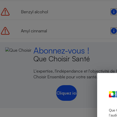
Benzyl alcohol
Cafetière à expresso
Amyl cinnamal
Abonnez-vous !
Que Choisir Santé
L'expertise, l'indépendance et l'objectivité de
Choisir Ensemble pour votre santé.
Robot ménager
Cliquez ici
Que 
l’aud