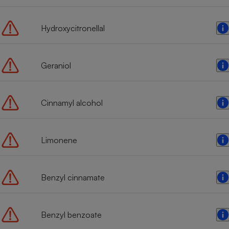
Radiateur électrique
Hydroxycitronellal
Téléphone mobile -
Smartphone
Plaque de cuisson à
induction
Geraniol
Cinnamyl alcohol
Climatiseur -
Ventilateur
Limonene
Antivirus
Climatiseur -
Ventilateur
Benzyl cinnamate
Benzyl benzoate