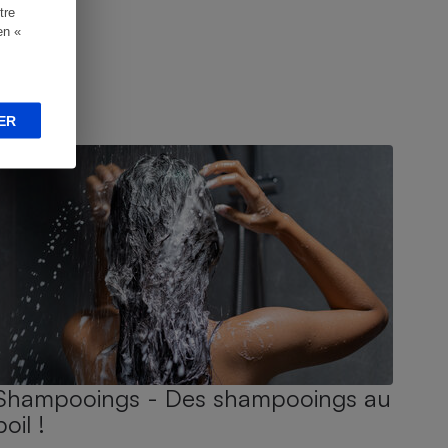
tre
en «
ER
UIDE D'ACHAT
Shampooings - Des shampooings au
poil !