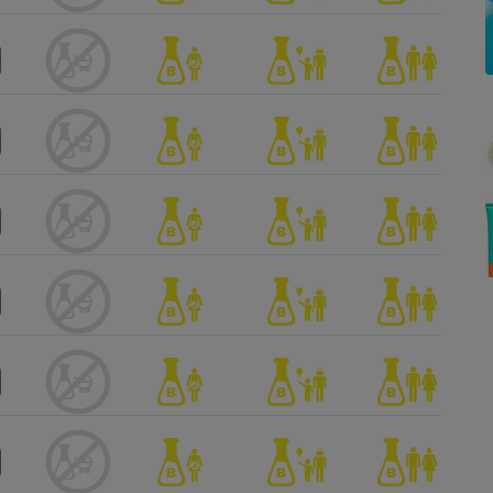
Électricité - Gaz
Appareil photo
numérique
Four encastrable
Lessive
Aspirateur