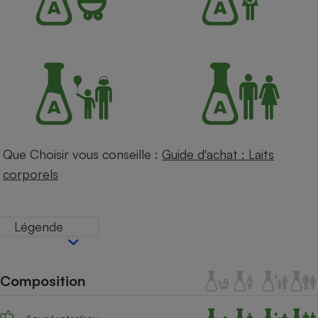
Petit électroménager - U
Complément
alimentaire
Mutuelle
Assurance emprunteur
Matelas
Champagne
Que Choisir vous conseille :
Guide d'achat : Laits
bouteille
Banque en 
corporels
Téléviseur
Antimoustique
Lave-linge
Légende
Composition
Radiateur électrique