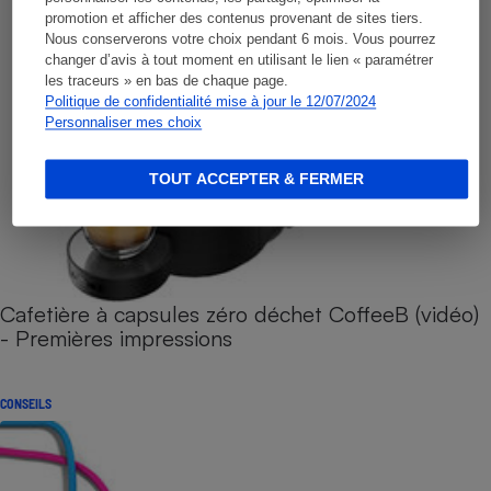
promotion et afficher des contenus provenant de sites tiers.
Nous conserverons votre choix pendant 6 mois. Vous pourrez
changer d’avis à tout moment en utilisant le lien « paramétrer
les traceurs » en bas de chaque page.
Politique de confidentialité mise à jour le 12/07/2024
Personnaliser mes choix
TOUT ACCEPTER & FERMER
Cafetière à capsules zéro déchet CoffeeB (vidéo)
- Premières impressions
CONSEILS