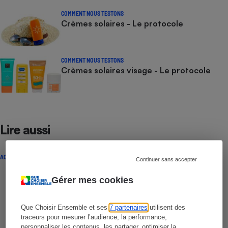
COMMENT NOUS TESTONS
Crèmes solaires - Le protocole
COMMENT NOUS TESTONS
Crèmes solaires visage - Le protocole
Lire aussi
ACTUALITÉ
Continuer sans accepter
Gérer mes cookies
Que Choisir Ensemble et ses
7 partenaires
utilisent des
traceurs pour mesurer l’audience, la performance,
personnaliser les contenus, les partager, optimiser la