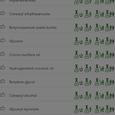
Aqua/water/eau
Téléphone mobile -
Smartphone
Plaque de cuisson à
Cetearyl ethylhexanoate
induction
Butyrospermum parkii butter
Climatiseur -
Glycerin
Ventilateur
Cocos nucifera oil
Antivirus
Climatiseur -
Hydrogenated coconut oil
Ventilateur
Butylene glycol
Cetearyl alcohol
Glyceryl myristate