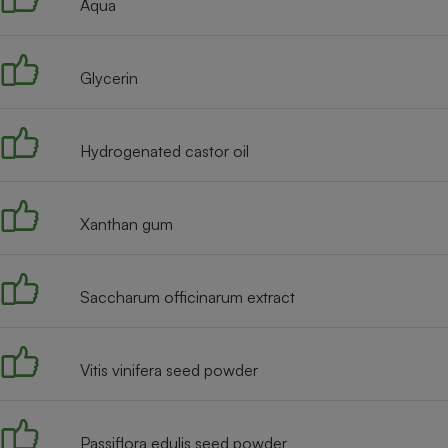
Aqua
Internet
Gros électroménager
Téléphonie
Glycerin
Petit électroménager 
Complément
alimentaire
Mutuelle
Hydrogenated castor oil
Assurance emprunteu
Xanthan gum
Matelas
Champa
boutei
Banque 
Saccharum officinarum extract
Téléviseur
Antimoustique
Lave-linge
Vitis vinifera seed powder
Passiflora edulis seed powder