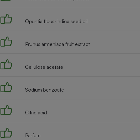
Radiateur électrique
Opuntia ficus-indica seed oil
Téléphone mobile -
Smartphone
Plaque de cuisson à
induction
Prunus armeniaca fruit extract
Climatiseur -
Cellulose acetate
Ventilateur
Sodium benzoate
Antivirus
Climatiseur -
Ventilateur
Citric acid
Parfum