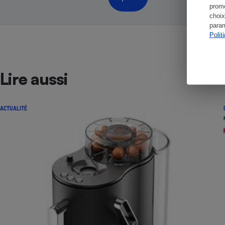
promo
choix
param
Polit
Lire aussi
ACTUALITÉ