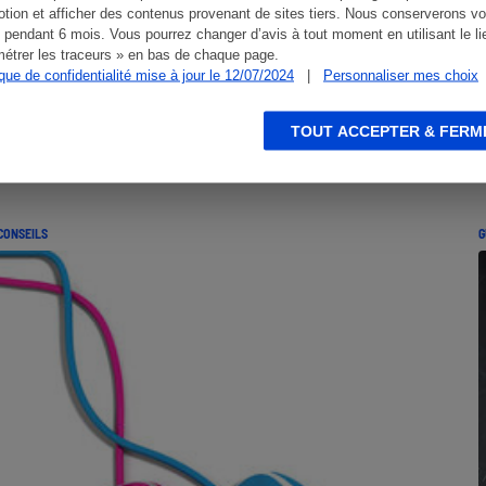
tion et afficher des contenus provenant de sites tiers. Nous conserverons vo
 pendant 6 mois. Vous pourrez changer d’avis à tout moment en utilisant le li
étrer les traceurs » en bas de chaque page.
ique de confidentialité mise à jour le 12/07/2024
|
Personnaliser mes choix
TOUT ACCEPTER & FERM
CONSEILS
G