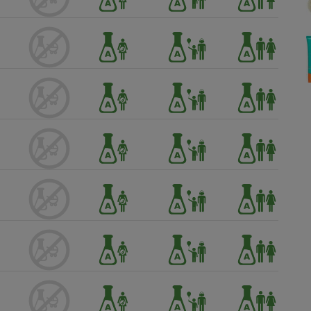
Électricité - Gaz
Appareil photo
numérique
Four encastrable
Lessive
Aspirateur