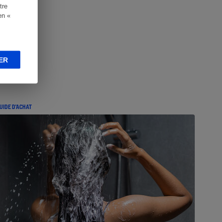
tre
en «
ER
UIDE D'ACHAT