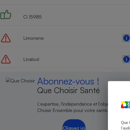
Ci 15985
Cafetière à expresso
Limonene
Linalool
Abonnez-vous !
Robot ménager
Que Choisir Santé
L'expertise, l'indépendance et l'objectivité de
Choisir Ensemble pour votre santé.
Que 
Cliquez ici
l’aud