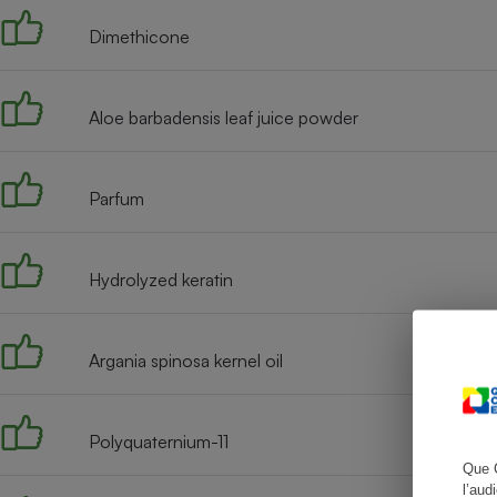
Dimethicone
Cafetière à expresso
Aloe barbadensis leaf juice powder
Parfum
Hydrolyzed keratin
Robot ménager
Argania spinosa kernel oil
Polyquaternium-11
Que 
l’aud