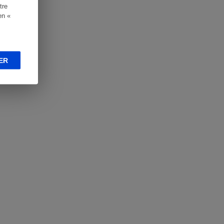
tre
en «
ER