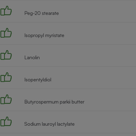
Radiateur électrique
Peg-20 stearate
Téléphone mobile -
Smartphone
Plaque de cuisson à
Isopropyl myristate
induction
Lanolin
Climatiseur -
Ventilateur
Isopentyldiol
Antivirus
Climatiseur -
Butyrospermum parkii butter
Ventilateur
Sodium lauroyl lactylate