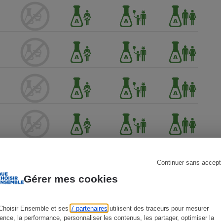
s
Réfrigérateur
Continuer sans accept
Gérer mes cookies
Choisir Ensemble et ses
7 partenaires
utilisent des traceurs pour mesurer
ience, la performance, personnaliser les contenus, les partager, optimiser la