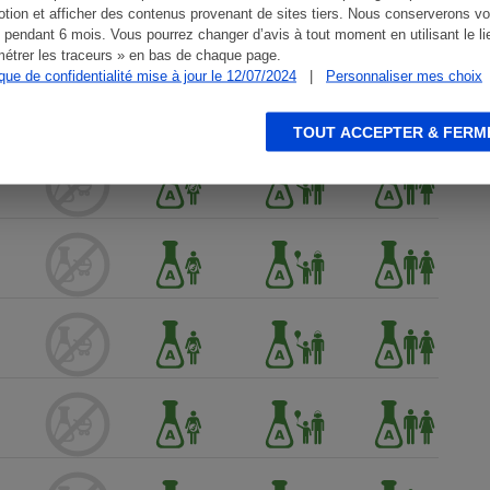
tion et afficher des contenus provenant de sites tiers. Nous conserverons vo
 pendant 6 mois. Vous pourrez changer d’avis à tout moment en utilisant le li
étrer les traceurs » en bas de chaque page.
ique de confidentialité mise à jour le 12/07/2024
|
Personnaliser mes choix
TOUT ACCEPTER & FERM