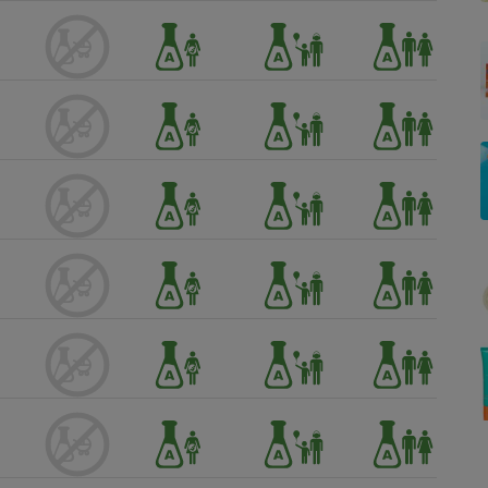
Électricité - Gaz
Appareil photo
numérique
Four encastrable
Lessive
Aspirateur