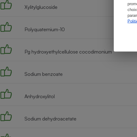
promo
Xylitylglucoside
choix
param
Polit
Polyquaternium-10
Pg hydroxyethylcellulose cocodimonium
Sodium benzoate
Anhydroxylitol
Sodium dehydroacetate