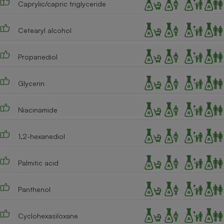
Caprylic/capric triglyceride
Téléphone mobile -
Smartphone
Plaque de cuisson à
induction
Cetearyl alcohol
Propanediol
Climatiseur -
Ventilateur
Glycerin
Niacinamide
Antivirus
Climatiseur -
1,2-hexanediol
Ventilateur
Palmitic acid
Panthenol
Cyclohexasiloxane