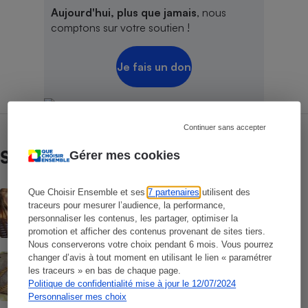
Aujourd'hui, plus que jamais
, nous
comptons sur votre soutien !
Je fais un don
Continuer sans accepter
Sur le même sujet
Gérer mes cookies
Que Choisir Ensemble et ses
7 partenaires
utilisent des
ACTUALITÉ
traceurs pour mesurer l’audience, la performance,
Les moustiques vont-ils s’habituer au
répulsif le plus efficace ?
personnaliser les contenus, les partager, optimiser la
promotion et afficher des contenus provenant de sites tiers.
Nous conserverons votre choix pendant 6 mois. Vous pourrez
ACTION QUE CHOISIR ENSEMBLE
changer d’avis à tout moment en utilisant le lien « paramétrer
Test des crèmes solaires vendues sur
les traceurs » en bas de chaque page.
Temu, Shein et AliExpress - 9 sur 10
Politique de confidentialité mise à jour le 12/07/2024
dangereuses pour la santé des
Personnaliser mes choix
consommateurs