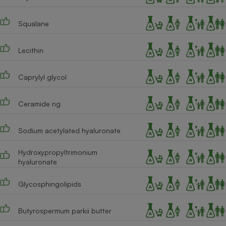
Squalane
Lecithin
Caprylyl glycol
Ceramide ng
Sodium acetylated hyaluronate
Hydroxypropyltrimonium
hyaluronate
Glycosphingolipids
Butyrospermum parkii butter