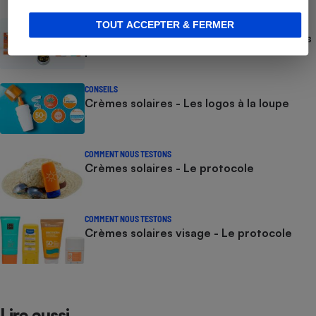
ACTUALITÉ
TOUT ACCEPTER & FERMER
Crèmes solaires - Le bilan désastreux des
plateformes chinoises
CONSEILS
Crèmes solaires - Les logos à la loupe
COMMENT NOUS TESTONS
Crèmes solaires - Le protocole
COMMENT NOUS TESTONS
Crèmes solaires visage - Le protocole
Lire aussi