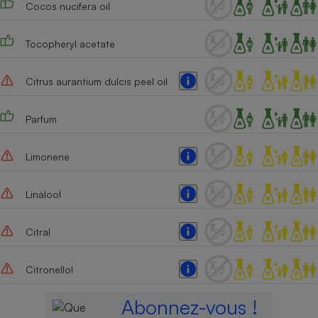
Cocos nucifera oil
Téléphone mobile -
Smartphone
Plaque de cuisson à
induction
Tocopheryl acetate
Citrus aurantium dulcis peel oil
Climatiseur -
Ventilateur
Parfum
Limonene
Antivirus
Climatiseur -
Linalool
Ventilateur
Citral
Citronellol
Abonnez-vous !