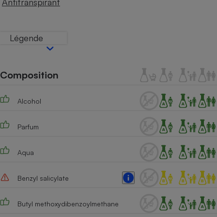
Antitranspirant
Téléphone mobile -
Smartphone
Plaque de cuisson à
induction
Légende
Climatiseur -
Composition
Ventilateur
Alcohol
Antivirus
Climatiseur -
Parfum
Ventilateur
Aqua
Benzyl salicylate
Butyl methoxydibenzoylmethane