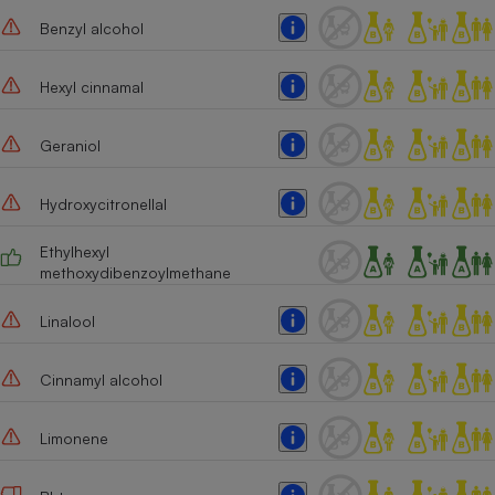
Benzyl alcohol
Cafetière à expressos
Hexyl cinnamal
Geraniol
Hydroxycitronellal
Ethylhexyl
Robot ménager
methoxydibenzoylmethane
Linalool
Cinnamyl alcohol
Limonene