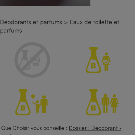
Petit électroménager - U
Complément
alimentaire
Déodorants et parfums
>
Eaux de toilette et
Mutuelle
Assurance emprunteur
parfums
Matelas
Champagne
bouteille
Banque en 
Téléviseur
Antimoustique
Lave-linge
Radiateur électrique
Que Choisir vous conseille :
Dossier : Déodorant -