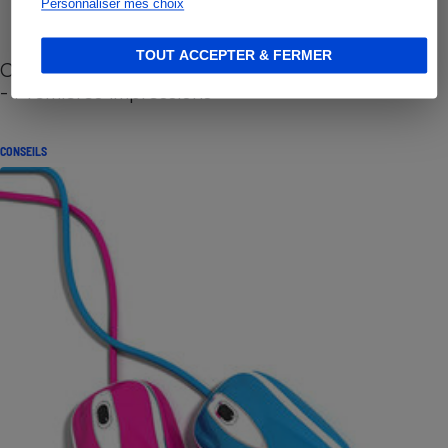
Personnaliser mes choix
TOUT ACCEPTER & FERMER
Cafetière à capsules zéro déchet CoffeeB (vidéo)
- Premières impressions
CONSEILS