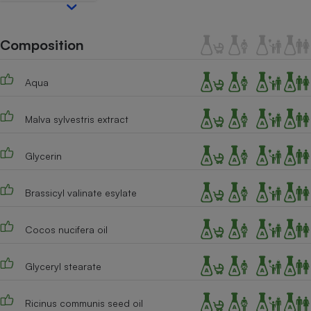
Téléphone mobile -
Smartphone
Plaque de cuisson à
induction
Composition
Aqua
Climatiseur -
Ventilateur
Malva sylvestris extract
Glycerin
Antivirus
Climatiseur -
Brassicyl valinate esylate
Ventilateur
Cocos nucifera oil
Glyceryl stearate
Ricinus communis seed oil