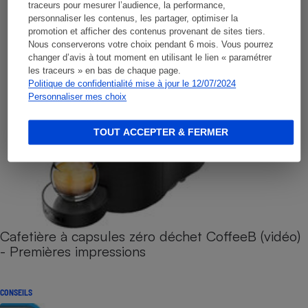
traceurs pour mesurer l’audience, la performance,
personnaliser les contenus, les partager, optimiser la
promotion et afficher des contenus provenant de sites tiers.
Nous conserverons votre choix pendant 6 mois. Vous pourrez
changer d’avis à tout moment en utilisant le lien « paramétrer
les traceurs » en bas de chaque page.
Politique de confidentialité mise à jour le 12/07/2024
Personnaliser mes choix
TOUT ACCEPTER & FERMER
Cafetière à capsules zéro déchet CoffeeB (vidéo)
- Premières impressions
CONSEILS