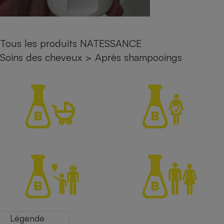
Petit électroménager - U
Complément
alimentaire
Mutuelle
Tous les produits NATESSANCE
Assurance emprunteur
Soins des cheveux
>
Après shampooings
Matelas
Champagne
bouteille
Banque en 
Téléviseur
Antimoustique
Lave-linge
Radiateur électrique
Légende