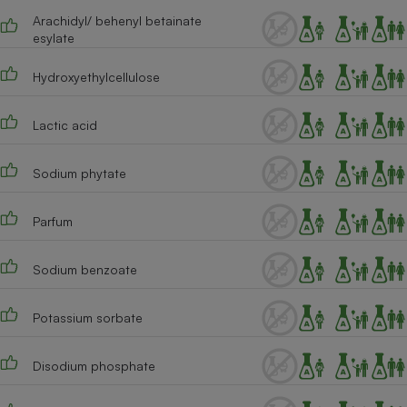
Arachidyl/ behenyl betainate
Cafetière à expressos
esylate
Hydroxyethylcellulose
Lactic acid
Sodium phytate
Robot ménager
Parfum
Sodium benzoate
Potassium sorbate
Disodium phosphate