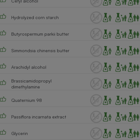
Cetyl alcohol
Téléphone mobile -
Smartphone
Plaque de cuisson à
Hydrolyzed corn starch
induction
Butyrospermum parkii butter
Climatiseur -
Simmondsia chinensis butter
Ventilateur
Arachidyl alcohol
Antivirus
Brassicamidopropyl
Climatiseur -
dimethylamine
Ventilateur
Quaternium 98
Passiflora incarnata extract
Glycerin