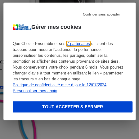
Continuer sans accepter
Gérer mes cookies
Que Choisir Ensemble et ses
7 partenaires
utilisent des
traceurs pour mesurer l’audience, la performance,
personnaliser les contenus, les partager, optimiser la
Cafetière à capsules zéro déchet CoffeeB (vidéo)
promotion et afficher des contenus provenant de sites tiers.
- Premières impressions
Nous conserverons votre choix pendant 6 mois. Vous pourrez
changer d’avis à tout moment en utilisant le lien « paramétrer
les traceurs » en bas de chaque page.
Politique de confidentialité mise à jour le 12/07/2024
CONSEILS
Personnaliser mes choix
TOUT ACCEPTER & FERMER