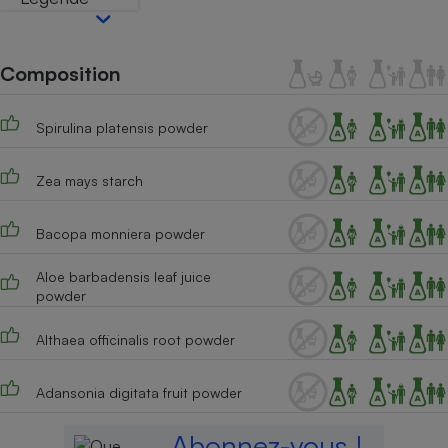
Téléphone mobile -
Smartphone
Plaque de cuisson à
induction
Composition
Spirulina platensis powder
Climatiseur -
Ventilateur
Zea mays starch
Antivirus
Bacopa monniera powder
Climatiseur -
Aloe barbadensis leaf juice
Ventilateur
powder
Althaea officinalis root powder
Adansonia digitata fruit powder
Abonnez-vous !