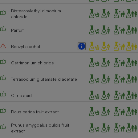
Téléphone mobile -
Smartphone
Distearoylethyl dimonium
Plaque de cuisson à
chloride
induction
Parfum
Climatiseur -
Benzyl alcohol
Ventilateur
Cetrimonium chloride
Antivirus
Tetrasodium glutamate diacetate
Climatiseur -
Ventilateur
Citric acid
Ficus carica fruit extract
Prunus amygdalus dulcis fruit
extract