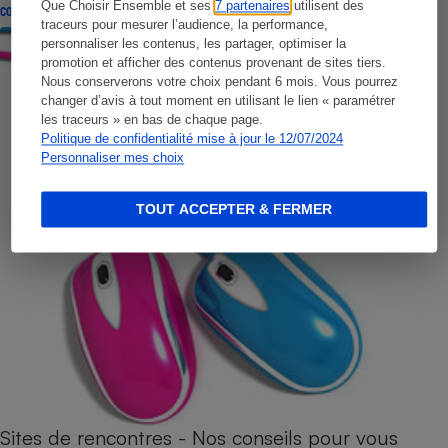
Que Choisir Ensemble et ses
7 partenaires
utilisent des
CONSEILS
traceurs pour mesurer l’audience, la performance,
personnaliser les contenus, les partager, optimiser la
promotion et afficher des contenus provenant de sites tiers.
Nous conserverons votre choix pendant 6 mois. Vous pourrez
changer d’avis à tout moment en utilisant le lien « paramétrer
les traceurs » en bas de chaque page.
Politique de confidentialité mise à jour le 12/07/2024
Personnaliser mes choix
TOUT ACCEPTER & FERMER
Sites de rencontres - Nos conseils pour vous