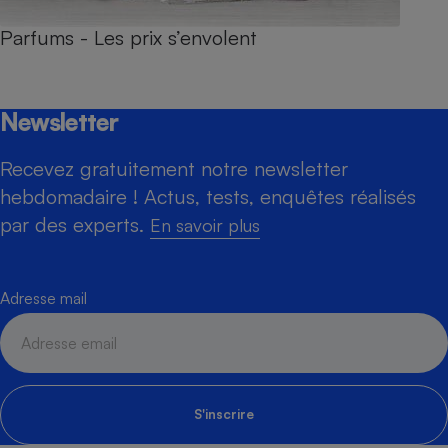
Parfums - Les prix s’envolent
Newsletter
Recevez gratuitement notre newsletter
hebdomadaire ! Actus, tests, enquêtes réalisés
par des experts.
En savoir plus
Adresse mail
S'inscrire