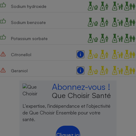
Sodium hydroxide
Cafetière à expressos
Sodium benzoate
Potassium sorbate
Citronellol
Geraniol
Robot ménager
Abonnez-vous !
Que Choisir Santé
L'expertise, l'indépendance et l'objectivité
de Que Choisir Ensemble pour votre
santé.
Cliquez ici