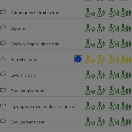
Téléphone mobile -
Smartphone
Citrus grandis fruit extract
Plaque de cuisson à
induction
Glycerin
Climatiseur -
Caprylyl/capryl glucoside
Ventilateur
Benzyl alcohol
Antivirus
Levulinic acid
Climatiseur -
Ventilateur
Sodium gluconate
Hippophae rhamnoides fruit juice
Sodium benzoate