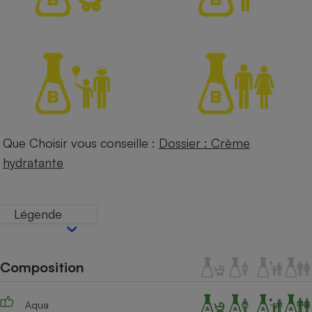
Petit électroménager - U
Complément
alimentaire
Mutuelle
Assurance emprunteur
Matelas
Champagne
Que Choisir vous conseille :
Dossier : Crème
bouteille
Banque en 
hydratante
Téléviseur
Antimoustique
Lave-linge
Légende
Composition
Radiateur électrique
Aqua