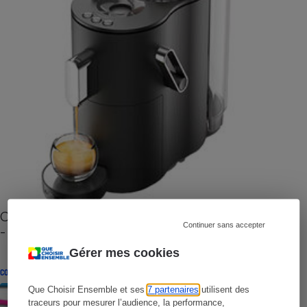
Cafetière à capsules zéro déchet CoffeeB (vidéo)
Continuer sans accepter
- Premières impressions
Gérer mes cookies
CONSEILS
Que Choisir Ensemble et ses
7 partenaires
utilisent des
traceurs pour mesurer l’audience, la performance,