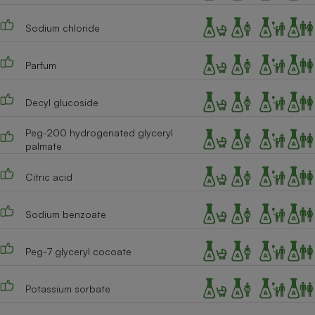
Téléphone mobile -
Smartphone
Sodium chloride
Plaque de cuisson à
induction
Parfum
Decyl glucoside
Climatiseur -
Ventilateur
Peg-200 hydrogenated glyceryl
palmate
Antivirus
Citric acid
Climatiseur -
Ventilateur
Sodium benzoate
Peg-7 glyceryl cocoate
Potassium sorbate