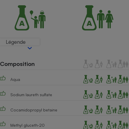
Petit électroménager - U
Complément
alimentaire
Mutuelle
Assurance emprunteur
Légende
Matelas
Champagne
bouteille
Composition
Banque en 
Téléviseur
Aqua
Antimoustique
Lave-linge
Sodium laureth sulfate
Cocamidopropyl betaine
Radiateur électrique
Methyl gluceth-20