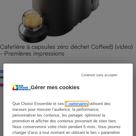
Cafetière à capsules zéro déchet CoffeeB (vidéo)
- Premières impressions
CONSEILS
Continuer sans accepter
Gérer mes cookies
Que Choisir Ensemble et ses
7 partenaires
utilisent des
traceurs pour mesurer l’audience, la performance,
personnaliser les contenus, les partager, optimiser la
promotion et afficher des contenus provenant de sites tiers.
Nous conserverons votre choix pendant 6 mois. Vous pourrez
changer d’avis à tout moment en utilisant le lien « paramétrer