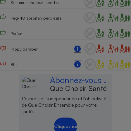
Sesamum indicum seed oil
Téléphone mobile -
Smartphone
Plaque de cuisson à
induction
Peg-40 sorbitan peroleate
Parfum
Climatiseur -
Ventilateur
Propylparaben
Bht
Antivirus
Climatiseur -
Abonnez-vous !
Ventilateur
Que Choisir Santé
L'expertise, l'indépendance et l'objectivité
de Que Choisir Ensemble pour votre
santé.
Cliquez ici