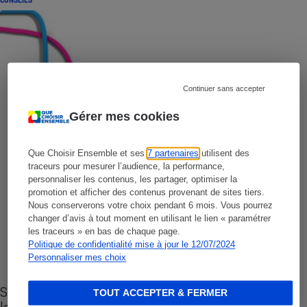
Continuer sans accepter
Gérer mes cookies
Que Choisir Ensemble et ses
7 partenaires
utilisent des
traceurs pour mesurer l’audience, la performance,
personnaliser les contenus, les partager, optimiser la
promotion et afficher des contenus provenant de sites tiers.
Nous conserverons votre choix pendant 6 mois. Vous pourrez
changer d’avis à tout moment en utilisant le lien « paramétrer
les traceurs » en bas de chaque page.
Politique de confidentialité mise à jour le 12/07/2024
Personnaliser mes choix
Sites de rencontres - Nos conseils pour vous
TOUT ACCEPTER & FERMER
lancer