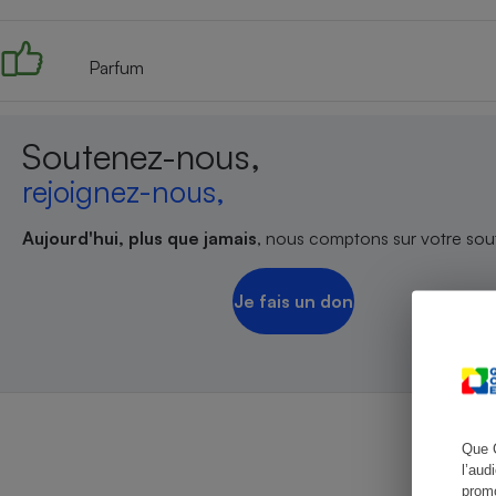
Parfum
Cafetière à expresso
Soutenez-nous,
rejoignez-nous,
Aujourd'hui, plus que jamais
, nous comptons sur votre sout
Je fais un don
Robot ménager
Que 
l’aud
promo