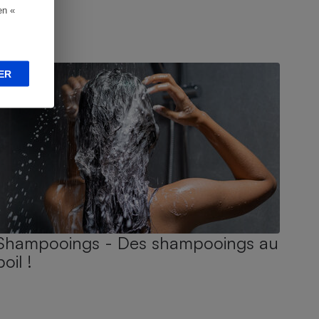
en «
UIDE D'ACHAT
ER
Shampooings - Des shampooings au
poil !