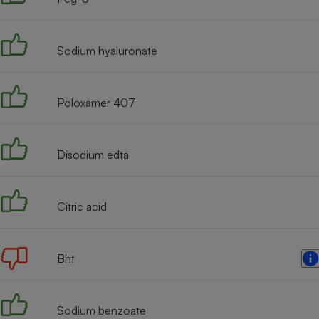
Radiateur électrique
Sodium hyaluronate
Téléphone mobile -
Smartphone
Plaque de cuisson à
induction
Poloxamer 407
Climatiseur -
Disodium edta
Ventilateur
Citric acid
Antivirus
Climatiseur -
Ventilateur
Bht
Sodium benzoate