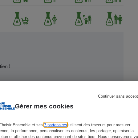
s
Réfrigérateur
ien !
Continuer sans accept
Gérer mes cookies
Choisir Ensemble et ses
7 partenaires
utilisent des traceurs pour mesurer
ience, la performance, personnaliser les contenus, les partager, optimiser la
tion et afficher des contenus provenant de sites tiers. Nous conserverons vo