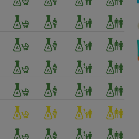
Électricité - Gaz
Appareil photo
numérique
Four encastrable
Lessive
Aspirateur