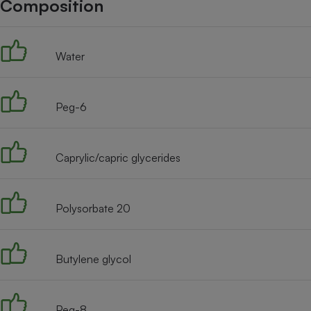
Composition
Internet
Gros électroménager
Téléphonie
Water
Petit électroménager 
Complément
alimentaire
Mutuelle
Assurance emprunteu
Peg-6
Caprylic/capric glycerides
Matelas
Champa
boutei
Banque 
Polysorbate 20
Téléviseur
Antimoustique
Lave-linge
Butylene glycol
Peg-8