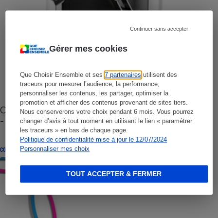
Continuer sans accepter
Gérer mes cookies
Que Choisir Ensemble et ses
7 partenaires
utilisent des
traceurs pour mesurer l’audience, la performance,
personnaliser les contenus, les partager, optimiser la
promotion et afficher des contenus provenant de sites tiers.
Cafetière à capsules zéro déchet CoffeeB (vidéo)
Nous conserverons votre choix pendant 6 mois. Vous pourrez
- Premières impressions
changer d’avis à tout moment en utilisant le lien « paramétrer
les traceurs » en bas de chaque page.
Politique de confidentialité mise à jour le 12/07/2024
Personnaliser mes choix
CONSEILS
TOUT ACCEPTER & FERMER