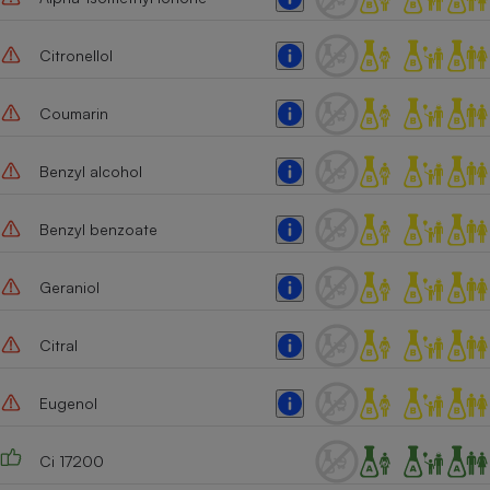
Cafetière à expressos
Citronellol
Coumarin
Benzyl alcohol
Benzyl benzoate
Robot ménager
Geraniol
Citral
Eugenol
Ci 17200