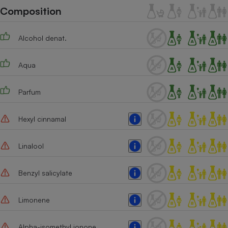
Téléphone mobile -
Composition
Smartphone
Plaque de cuisson à
induction
Alcohol denat.
Aqua
Climatiseur -
Ventilateur
Parfum
Antivirus
Hexyl cinnamal
Climatiseur -
Ventilateur
Linalool
Benzyl salicylate
Limonene
Alpha-isomethyl ionone