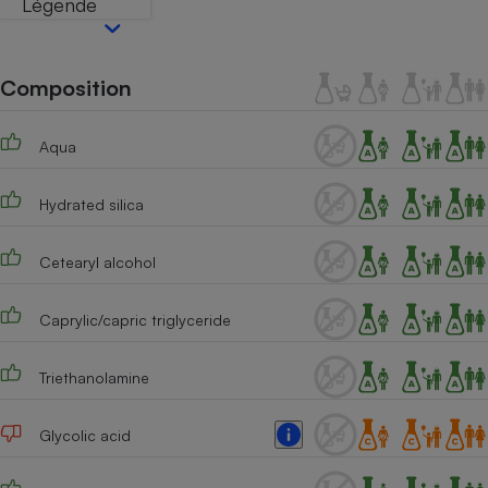
Légende
Téléphone mobile -
Smartphone
Plaque de cuisson à
induction
Composition
Aqua
Climatiseur -
Ventilateur
Hydrated silica
Antivirus
Cetearyl alcohol
Climatiseur -
Ventilateur
Caprylic/capric triglyceride
Triethanolamine
Glycolic acid