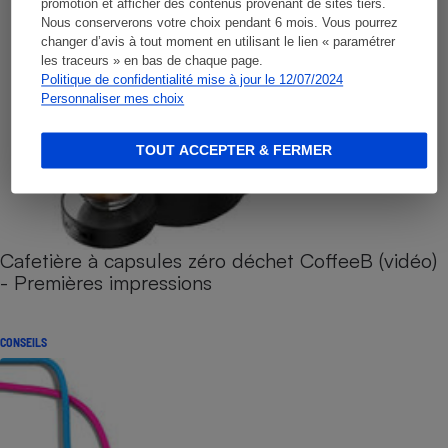
promotion et afficher des contenus provenant de sites tiers.
Nous conserverons votre choix pendant 6 mois. Vous pourrez
changer d’avis à tout moment en utilisant le lien « paramétrer
les traceurs » en bas de chaque page.
Politique de confidentialité mise à jour le 12/07/2024
Personnaliser mes choix
TOUT ACCEPTER & FERMER
Cafetière à capsules zéro déchet CoffeeB (vidéo)
- Premières impressions
CONSEILS