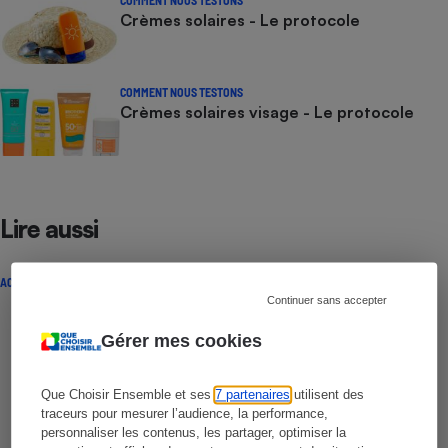
COMMENT NOUS TESTONS
Crèmes solaires - Le protocole
COMMENT NOUS TESTONS
Crèmes solaires visage - Le protocole
Lire aussi
ACTUALITÉ
Continuer sans accepter
Gérer mes cookies
Que Choisir Ensemble et ses
7 partenaires
utilisent des
traceurs pour mesurer l’audience, la performance,
personnaliser les contenus, les partager, optimiser la