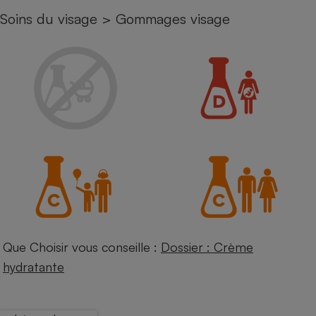
Soins du visage
>
Gommages visage
Petit électroménager - U
Complément
alimentaire
Mutuelle
Assurance emprunteur
Matelas
Champagne
bouteille
Banque en 
Téléviseur
Antimoustique
Lave-linge
Que Choisir vous conseille :
Dossier : Crème
hydratante
Radiateur électrique