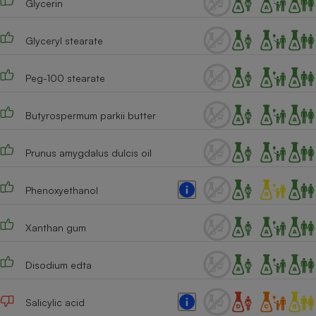
Glycerin
Cafetière à expressos
Glyceryl stearate
Peg-100 stearate
Butyrospermum parkii butter
Prunus amygdalus dulcis oil
Robot ménager
Phenoxyethanol
Xanthan gum
Disodium edta
Salicylic acid