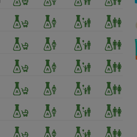
Électricité - Gaz
Appareil photo
numérique
Four encastrable
Lessive
Aspirateur