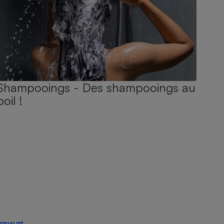
Shampooings - Des shampooings au
poil !