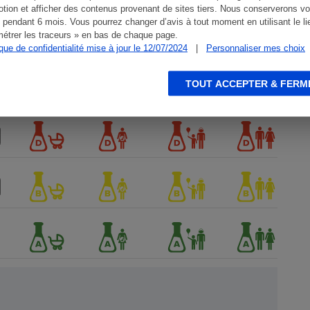
tion et afficher des contenus provenant de sites tiers. Nous conserverons vo
 pendant 6 mois. Vous pourrez changer d’avis à tout moment en utilisant le li
étrer les traceurs » en bas de chaque page.
ique de confidentialité mise à jour le 12/07/2024
|
Personnaliser mes choix
TOUT ACCEPTER & FERM