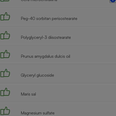
Radiateur électrique
Peg-40 sorbitan perisostearate
Téléphone mobile -
Smartphone
Plaque de cuisson à
induction
Polyglyceryl-3 diisostearate
Climatiseur -
Prunus amygdalus dulcis oil
Ventilateur
Glyceryl glucoside
Antivirus
Climatiseur -
Ventilateur
Maris sal
Magnesium sulfate