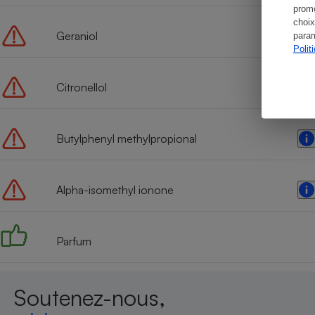
promo
choix
Geraniol
param
Polit
Citronellol
Butylphenyl methylpropional
Alpha-isomethyl ionone
Parfum
Soutenez-nous,