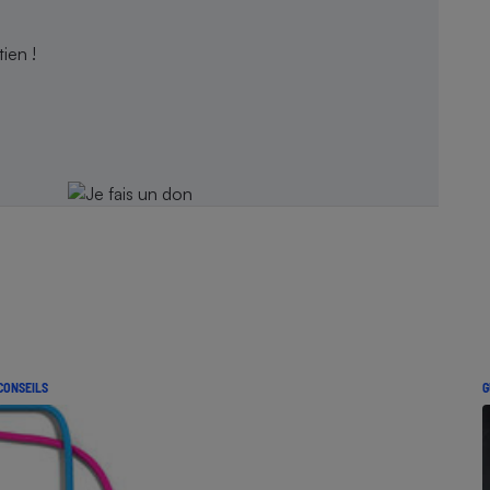
ien !
CONSEILS
G