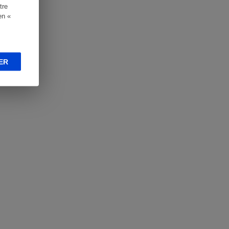
tre
en «
ER