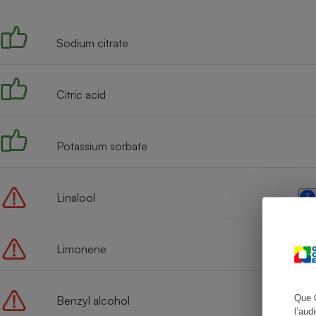
Sodium citrate
Cafetière à expresso
Citric acid
Potassium sorbate
Linalool
Robot ménager
Limonene
Que 
Benzyl alcohol
l’aud