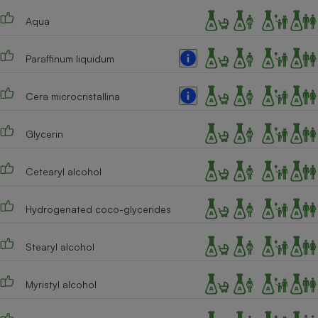
Téléphone mobile -
Smartphone
Aqua
Plaque de cuisson à
induction
Paraffinum liquidum
Cera microcristallina
Climatiseur -
Ventilateur
Glycerin
Antivirus
Cetearyl alcohol
Climatiseur -
Ventilateur
Hydrogenated coco-glycerides
Stearyl alcohol
Myristyl alcohol