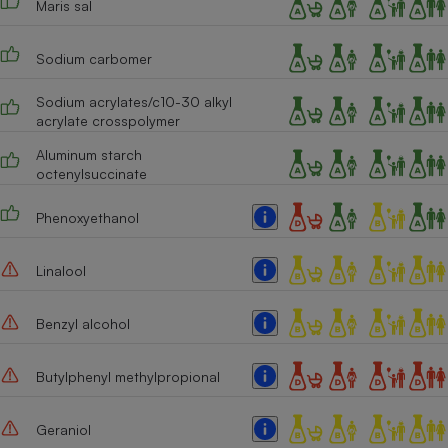
Maris sal
Cafetière à expressos
Sodium carbomer
Sodium acrylates/c10-30 alkyl
acrylate crosspolymer
Aluminum starch
octenylsuccinate
Phenoxyethanol
Robot ménager
Linalool
Benzyl alcohol
Butylphenyl methylpropional
Geraniol