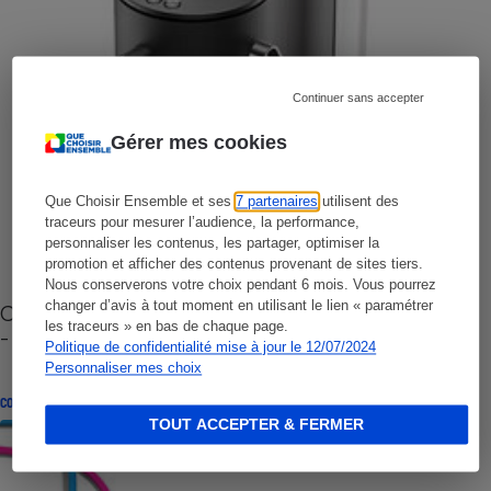
Continuer sans accepter
Gérer mes cookies
Que Choisir Ensemble et ses
7 partenaires
utilisent des
traceurs pour mesurer l’audience, la performance,
personnaliser les contenus, les partager, optimiser la
promotion et afficher des contenus provenant de sites tiers.
Nous conserverons votre choix pendant 6 mois. Vous pourrez
changer d’avis à tout moment en utilisant le lien « paramétrer
Cafetière à capsules zéro déchet CoffeeB (vidéo)
les traceurs » en bas de chaque page.
- Premières impressions
Politique de confidentialité mise à jour le 12/07/2024
Personnaliser mes choix
CONSEILS
TOUT ACCEPTER & FERMER