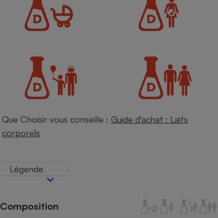
Petit électroménager - U
Complément
alimentaire
Mutuelle
Assurance emprunteur
Matelas
Champagne
bouteille
Banque en 
Que Choisir vous conseille :
Guide d'achat : Laits
Téléviseur
corporels
Antimoustique
Lave-linge
Légende
Radiateur électrique
Composition