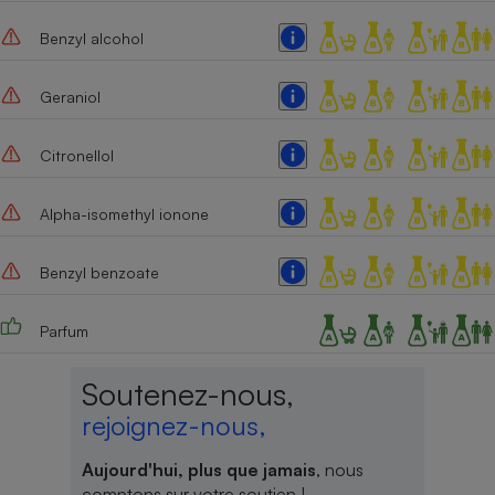
Benzyl alcohol
Geraniol
Citronellol
Alpha-isomethyl ionone
Benzyl benzoate
Parfum
Soutenez-nous,
rejoignez-nous,
Aujourd'hui, plus que jamais
, nous
comptons sur votre soutien !