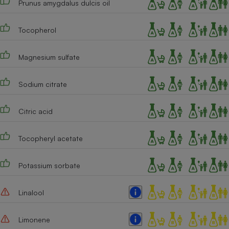
Prunus amygdalus dulcis oil
Cafetière à expressos
Tocopherol
Magnesium sulfate
Sodium citrate
Citric acid
Robot ménager
Tocopheryl acetate
Potassium sorbate
Linalool
Limonene