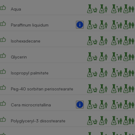
Téléphone mobile -
Smartphone
Aqua
Plaque de cuisson à
induction
Paraffinum liquidum
Isohexadecane
Climatiseur -
Ventilateur
Glycerin
Antivirus
Isopropyl palmitate
Climatiseur -
Ventilateur
Peg-40 sorbitan perisostearate
Cera microcristallina
Polyglyceryl-3 diisostearate