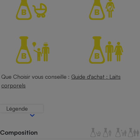
Petit électroménager - U
Complément
alimentaire
Mutuelle
Assurance emprunteur
Matelas
Champagne
bouteille
Banque en 
Que Choisir vous conseille :
Guide d'achat : Laits
Téléviseur
corporels
Antimoustique
Lave-linge
Légende
Radiateur électrique
Composition