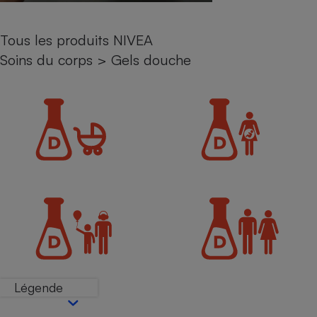
Petit électroménager - U
Complément
Tous les produits NIVEA
alimentaire
Mutuelle
Soins du corps
>
Gels douche
Assurance emprunteur
Matelas
Champagne
bouteille
Banque en 
Téléviseur
Antimoustique
Lave-linge
Radiateur électrique
Légende