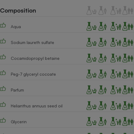
Téléphone mobile -
Smartphone
Composition
Plaque de cuisson à
induction
Aqua
Sodium laureth sulfate
Climatiseur -
Ventilateur
Cocamidopropyl betaine
Antivirus
Peg-7 glyceryl cocoate
Climatiseur -
Ventilateur
Parfum
Helianthus annuus seed oil
Glycerin