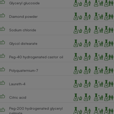
Glyceryl glucoside
Cafetière à expressos
Diamond powder
Sodium chloride
Glycol distearate
Peg-40 hydrogenated castor oil
Robot ménager
Polyquaternium-7
Laureth-4
Citric acid
Peg-200 hydrogenated glyceryl
palmate