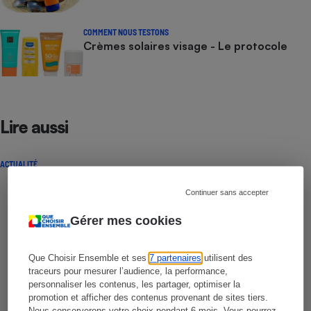
COMMENT NOUS TESTONS
Crèmes solaires visage - Le protocole
Lire aussi
ACTUALITÉ
Continuer sans accepter
Gérer mes cookies
Que Choisir Ensemble et ses
7 partenaires
utilisent des
traceurs pour mesurer l’audience, la performance,
personnaliser les contenus, les partager, optimiser la
promotion et afficher des contenus provenant de sites tiers.