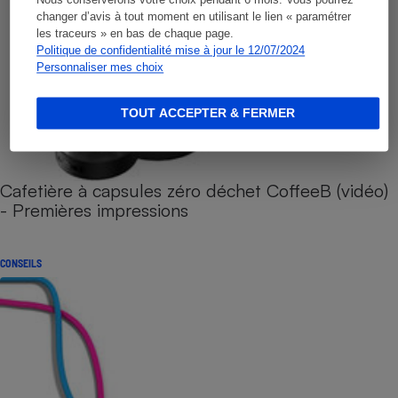
Nous conserverons votre choix pendant 6 mois. Vous pourrez
changer d’avis à tout moment en utilisant le lien « paramétrer
les traceurs » en bas de chaque page.
Politique de confidentialité mise à jour le 12/07/2024
Personnaliser mes choix
TOUT ACCEPTER & FERMER
Cafetière à capsules zéro déchet CoffeeB (vidéo)
- Premières impressions
CONSEILS