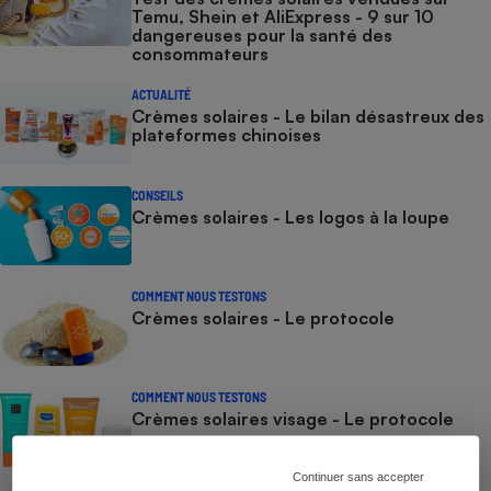
Temu, Shein et AliExpress - 9 sur 10
dangereuses pour la santé des
consommateurs
ACTUALITÉ
Crèmes solaires - Le bilan désastreux des
plateformes chinoises
CONSEILS
Crèmes solaires - Les logos à la loupe
COMMENT NOUS TESTONS
Crèmes solaires - Le protocole
COMMENT NOUS TESTONS
Crèmes solaires visage - Le protocole
Continuer sans accepter