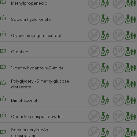
Methylpropanediol
Cafetière à expressos
Sodium hyaluronate
Glycine soja germ extract
Creatine
1-methylhydantoin-2-imide
Robot ménager
Polyglyceryl-3 methylglucose
distearate
Dimethiconol
Chondrus crispus powder
Sodium acrylate/vp
crosspolymer