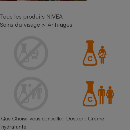
Petit électroménager - U
Complément
Tous les produits NIVEA
alimentaire
Mutuelle
Soins du visage
>
Anti-âges
Assurance emprunteur
Matelas
Champagne
bouteille
Banque en 
Téléviseur
Antimoustique
Lave-linge
Radiateur électrique
Que Choisir vous conseille :
Dossier : Crème
hydratante