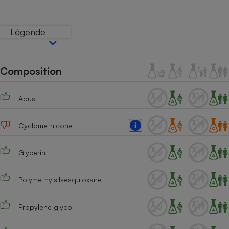
Téléphone mobile -
Smartphone
Plaque de cuisson à
Légende
induction
Composition
Climatiseur -
Ventilateur
Aqua
Antivirus
Cyclomethicone
Climatiseur -
Ventilateur
Glycerin
Polymethylsilsesquioxane
Propylene glycol