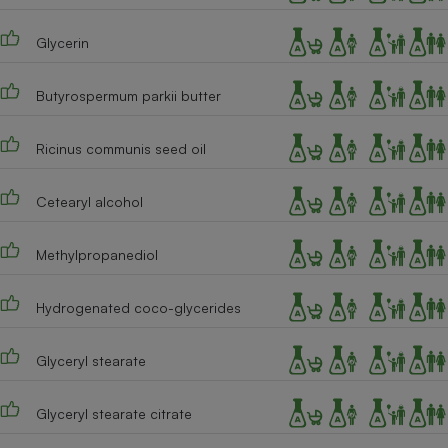
Téléphone mobile -
Smartphone
Glycerin
Plaque de cuisson à
induction
Butyrospermum parkii butter
Climatiseur -
Ricinus communis seed oil
Ventilateur
Cetearyl alcohol
Antivirus
Methylpropanediol
Climatiseur -
Ventilateur
Hydrogenated coco-glycerides
Glyceryl stearate
Glyceryl stearate citrate