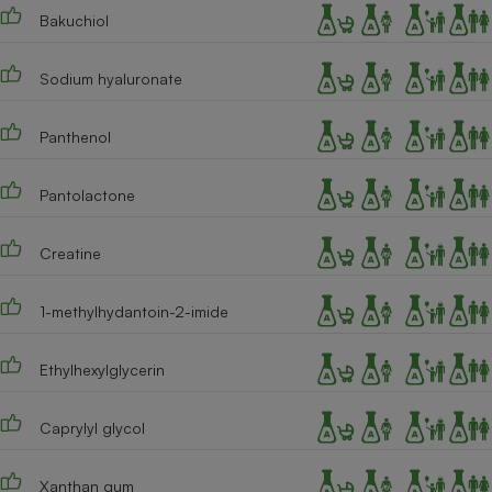
Bakuchiol
Cafetière à expressos
Sodium hyaluronate
Panthenol
Pantolactone
Creatine
Robot ménager
1-methylhydantoin-2-imide
Ethylhexylglycerin
Caprylyl glycol
Xanthan gum