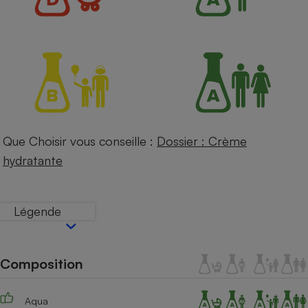
Petit électroménager - U
Complément
alimentaire
Mutuelle
Assurance emprunteur
Matelas
Champagne
Que Choisir vous conseille :
Dossier : Crème
bouteille
Banque en 
hydratante
Téléviseur
Antimoustique
Lave-linge
Légende
Composition
Radiateur électrique
Aqua