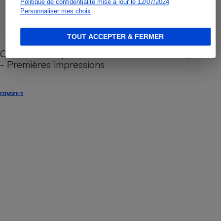
Politique de confidentialité mise à jour le 12/07/2024
Personnaliser mes choix
TOUT ACCEPTER & FERMER
Cafetière à capsules zéro déchet CoffeeB (vidéo)
- Premières impressions
CONSEILS