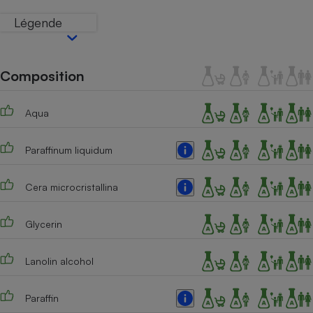
Téléphone mobile -
Smartphone
Légende
Plaque de cuisson à
induction
Composition
Climatiseur -
Aqua
Ventilateur
Paraffinum liquidum
Antivirus
Climatiseur -
Cera microcristallina
Ventilateur
Glycerin
Lanolin alcohol
Paraffin