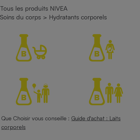
Tous les produits NIVEA
Petit électroménager - U
Complément
Soins du corps
>
Hydratants corporels
alimentaire
Mutuelle
Assurance emprunteur
Matelas
Champagne
bouteille
Banque en 
Téléviseur
Antimoustique
Lave-linge
Que Choisir vous conseille :
Guide d'achat : Laits
Radiateur électrique
corporels