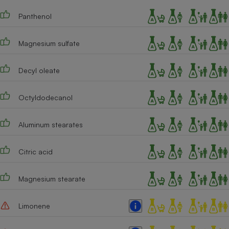
Cafetière à expressos
Panthenol
Magnesium sulfate
Decyl oleate
Octyldodecanol
Robot ménager
Aluminum stearates
Citric acid
Magnesium stearate
Limonene