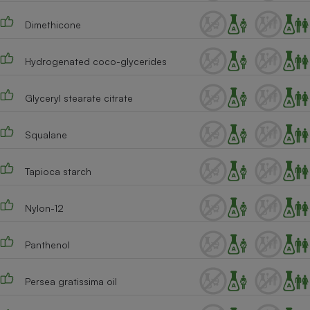
Cafetière à expressos
Dimethicone
Hydrogenated coco-glycerides
Glyceryl stearate citrate
Squalane
Robot ménager
Tapioca starch
Nylon-12
Panthenol
Persea gratissima oil