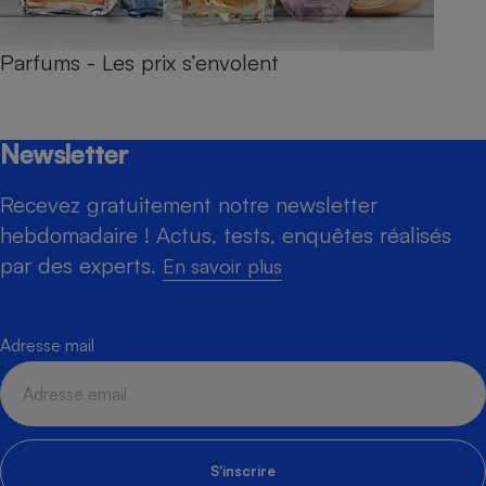
Parfums - Les prix s’envolent
Newsletter
Recevez gratuitement notre newsletter
hebdomadaire ! Actus, tests, enquêtes réalisés
par des experts.
En savoir plus
Adresse mail
S'inscrire