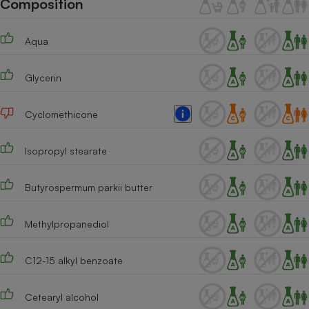
Composition
Téléphone mobile -
Smartphone
Plaque de cuisson à
Aqua
induction
Glycerin
Climatiseur -
Ventilateur
Cyclomethicone
Isopropyl stearate
Antivirus
Climatiseur -
Butyrospermum parkii butter
Ventilateur
Methylpropanediol
C12-15 alkyl benzoate
Cetearyl alcohol