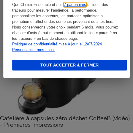
Que Choisir Ensemble et ses
7 partenaires
utilisent des
traceurs pour mesurer l’audience, la performance,
personnaliser les contenus, les partager, optimiser la
promotion et afficher des contenus provenant de sites tiers.
Nous conserverons votre choix pendant 6 mois. Vous pourrez
changer d’avis à tout moment en utilisant le lien « paramétrer
les traceurs » en bas de chaque page.
Politique de confidentialité mise à jour le 12/07/2024
Personnaliser mes choix
TOUT ACCEPTER & FERMER
Cafetière à capsules zéro déchet CoffeeB (vidéo)
- Premières impressions