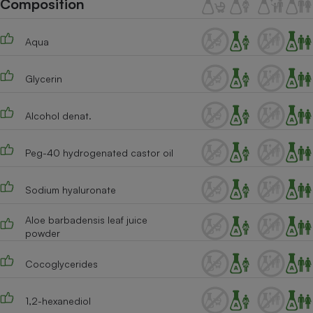
Composition
Téléphone mobile -
Smartphone
Plaque de cuisson à
Aqua
induction
Glycerin
Climatiseur -
Ventilateur
Alcohol denat.
Peg-40 hydrogenated castor oil
Antivirus
Climatiseur -
Sodium hyaluronate
Ventilateur
Aloe barbadensis leaf juice
powder
Cocoglycerides
1,2-hexanediol