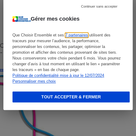
Continuer sans accepter
Gérer mes cookies
Que Choisir Ensemble et ses
7 partenaires
utilisent des
traceurs pour mesurer l’audience, la performance,
Cafetière à capsules zéro déchet CoffeeB (vidéo)
personnaliser les contenus, les partager, optimiser la
- Premières impressions
promotion et afficher des contenus provenant de sites tiers.
Nous conserverons votre choix pendant 6 mois. Vous pourrez
changer d’avis à tout moment en utilisant le lien « paramétrer
les traceurs » en bas de chaque page.
CONSEILS
Politique de confidentialité mise à jour le 12/07/2024
Personnaliser mes choix
TOUT ACCEPTER & FERMER