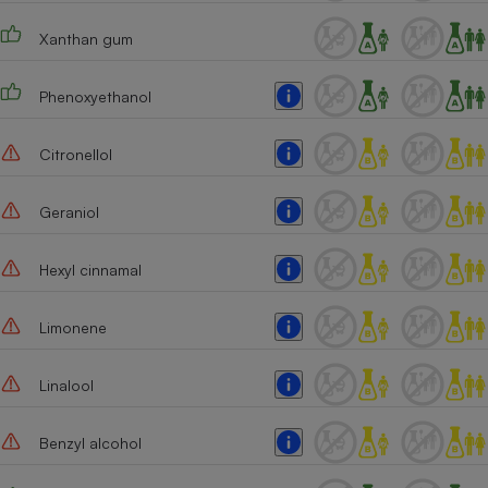
Cafetière à expressos
Xanthan gum
Phenoxyethanol
Citronellol
Geraniol
Robot ménager
Hexyl cinnamal
Limonene
Linalool
Benzyl alcohol