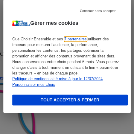
Continuer sans accepter
Gérer mes cookies
Que Choisir Ensemble et ses
7 partenaires
utilisent des
traceurs pour mesurer l’audience, la performance,
personnaliser les contenus, les partager, optimiser la
Cafetière à capsules zéro déchet CoffeeB (vidéo)
promotion et afficher des contenus provenant de sites tiers.
- Premières impressions
Nous conserverons votre choix pendant 6 mois. Vous pourrez
changer d’avis à tout moment en utilisant le lien « paramétrer
les traceurs » en bas de chaque page.
CONSEILS
Politique de confidentialité mise à jour le 12/07/2024
Personnaliser mes choix
TOUT ACCEPTER & FERMER