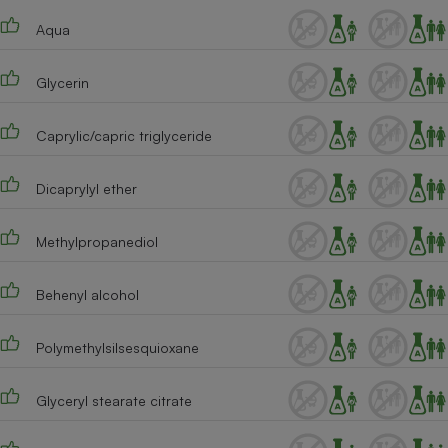
Téléphone mobile -
Smartphone
Aqua
Plaque de cuisson à
induction
Glycerin
Caprylic/capric triglyceride
Climatiseur -
Ventilateur
Dicaprylyl ether
Antivirus
Methylpropanediol
Climatiseur -
Ventilateur
Behenyl alcohol
Polymethylsilsesquioxane
Glyceryl stearate citrate