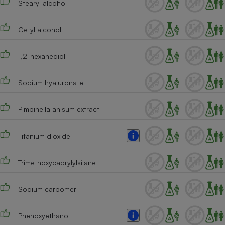
Stearyl alcohol
Cafetière à expressos
Cetyl alcohol
1,2-hexanediol
Sodium hyaluronate
Pimpinella anisum extract
Robot ménager
Titanium dioxide
Trimethoxycaprylylsilane
Sodium carbomer
Phenoxyethanol