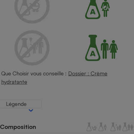
Petit électroménager - U
Complément
alimentaire
Mutuelle
Assurance emprunteur
Matelas
Champagne
bouteille
Banque en 
Que Choisir vous conseille :
Dossier : Crème
Téléviseur
hydratante
Antimoustique
Lave-linge
Légende
Radiateur électrique
Composition