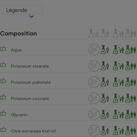
Téléphone mobile -
Smartphone
Légende
Plaque de cuisson à
induction
Composition
Climatiseur -
Ventilateur
Aqua
Potassium stearate
Antivirus
Climatiseur -
Potassium palmitate
Ventilateur
Potassium cocoate
Glycerin
Olea europaea fruit oil