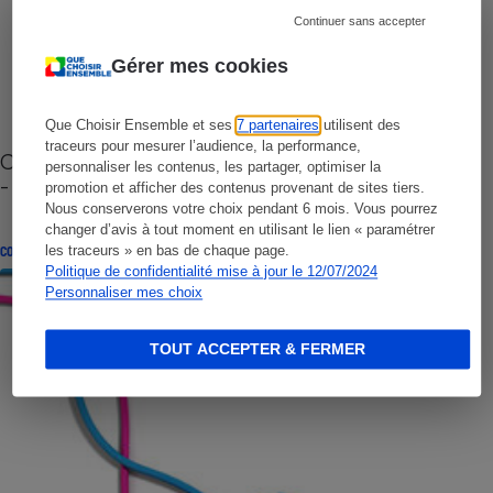
Continuer sans accepter
Gérer mes cookies
Que Choisir Ensemble et ses
7 partenaires
utilisent des
traceurs pour mesurer l’audience, la performance,
Cafetière à capsules zéro déchet CoffeeB (vidéo)
personnaliser les contenus, les partager, optimiser la
- Premières impressions
promotion et afficher des contenus provenant de sites tiers.
Nous conserverons votre choix pendant 6 mois. Vous pourrez
changer d’avis à tout moment en utilisant le lien « paramétrer
les traceurs » en bas de chaque page.
CONSEILS
Politique de confidentialité mise à jour le 12/07/2024
Personnaliser mes choix
TOUT ACCEPTER & FERMER