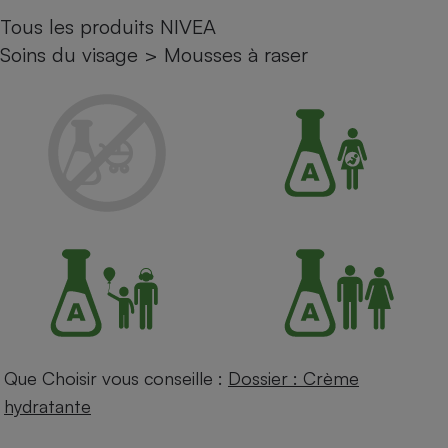
Tous les produits NIVEA
Petit électroménager - U
Complément
Soins du visage
>
Mousses à raser
alimentaire
Mutuelle
Assurance emprunteur
Matelas
Champagne
bouteille
Banque en 
Téléviseur
Antimoustique
Lave-linge
Que Choisir vous conseille :
Dossier : Crème
Radiateur électrique
hydratante