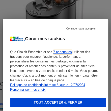
Continuer sans accepter
Gérer mes cookies
Que Choisir Ensemble et ses
7 partenaires
utilisent des
traceurs pour mesurer l’audience, la performance,
personnaliser les contenus, les partager, optimiser la
promotion et afficher des contenus provenant de sites tiers.
Nous conserverons votre choix pendant 6 mois. Vous pourrez
changer d’avis à tout moment en utilisant le lien « paramétrer
les traceurs » en bas de chaque page.
Cafetière à capsules zéro déchet CoffeeB (vidéo)
Politique de confidentialité mise à jour le 12/07/2024
- Premières impressions
Personnaliser mes choix
TOUT ACCEPTER & FERMER
CONSEILS