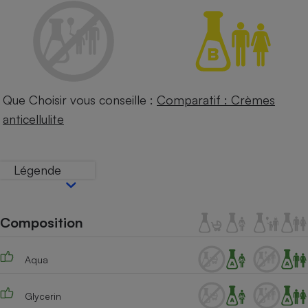
Petit électroménager - U
Complément
alimentaire
Mutuelle
Assurance emprunteur
Que Choisir vous conseille :
Comparatif : Crèmes
anticellulite
Matelas
Champagne
bouteille
Banque en 
Légende
Téléviseur
Antimoustique
Lave-linge
Composition
Aqua
Radiateur électrique
Glycerin