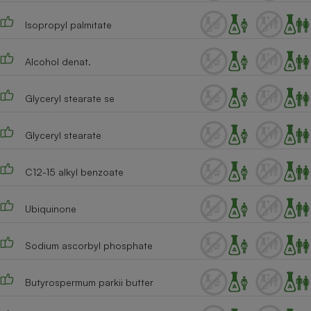
Téléphone mobile -
Smartphone
Isopropyl palmitate
Plaque de cuisson à
induction
Alcohol denat.
Glyceryl stearate se
Climatiseur -
Ventilateur
Glyceryl stearate
Antivirus
C12-15 alkyl benzoate
Climatiseur -
Ventilateur
Ubiquinone
Sodium ascorbyl phosphate
Butyrospermum parkii butter