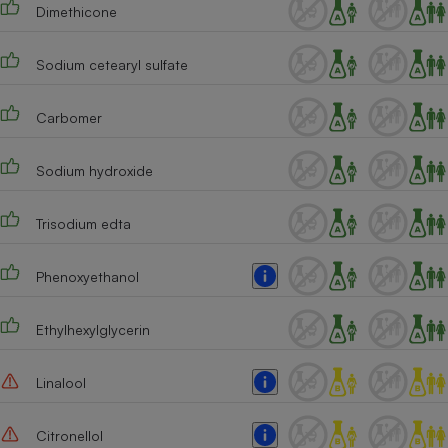
Dimethicone
Cafetière à expressos
Sodium cetearyl sulfate
Carbomer
Sodium hydroxide
Trisodium edta
Robot ménager
Phenoxyethanol
Ethylhexylglycerin
Linalool
Citronellol