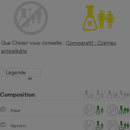
Petit électroménager - U
Complément
alimentaire
Mutuelle
Assurance emprunteur
Que Choisir vous conseille :
Comparatif : Crèmes
anticellulite
Matelas
Champagne
bouteille
Banque en 
Légende
Téléviseur
Antimoustique
Lave-linge
Composition
Aqua
Radiateur électrique
Glycerin