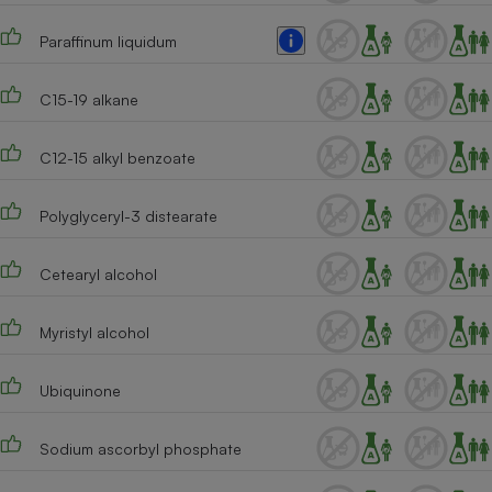
Téléphone mobile -
Smartphone
Paraffinum liquidum
Plaque de cuisson à
induction
C15-19 alkane
C12-15 alkyl benzoate
Climatiseur -
Ventilateur
Polyglyceryl-3 distearate
Antivirus
Cetearyl alcohol
Climatiseur -
Ventilateur
Myristyl alcohol
Ubiquinone
Sodium ascorbyl phosphate