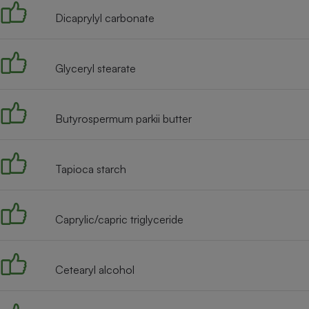
Radiateur électrique
Dicaprylyl carbonate
Téléphone mobile -
Smartphone
Glyceryl stearate
Plaque de cuisson à
induction
Butyrospermum parkii butter
Climatiseur -
Ventilateur
Tapioca starch
Antivirus
Caprylic/capric triglyceride
Climatiseur -
Ventilateur
Cetearyl alcohol