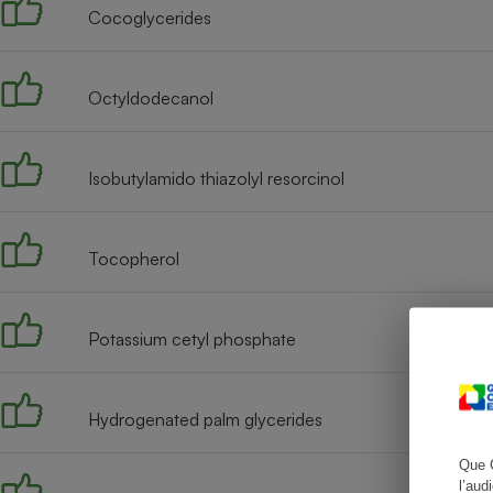
Cocoglycerides
Octyldodecanol
Cafetière à expresso
Isobutylamido thiazolyl resorcinol
Tocopherol
Robot ménager
Potassium cetyl phosphate
Hydrogenated palm glycerides
Que 
l’aud