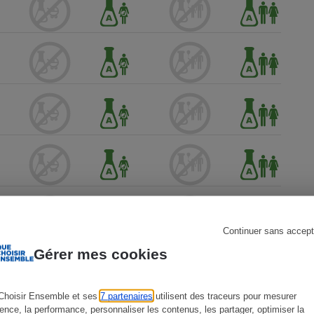
s
Réfrigérateur
Continuer sans accept
Gérer mes cookies
Choisir Ensemble et ses
7 partenaires
utilisent des traceurs pour mesurer
ience, la performance, personnaliser les contenus, les partager, optimiser la