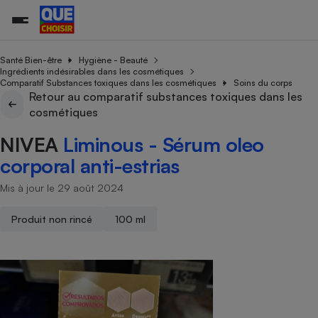
Santé Bien-être
Hygiène - Beauté
Ingrédients indésirables dans les cosmétiques
Comparatif Substances toxiques dans les cosmétiques
Soins du corps
Retour au comparatif substances toxiques dans les
Additifs a
Comparate
Comparatif
Comparateu
Comparatif
Comparateu
Comparatif
Comparati
Substances
Toutes les actualités
Tous les services
Tous nos combats
L’association
Organismes de défense 
Train
cosmétiques
supermarc
cosmétiqu
Comparateu
Achat - Vente - Travaux
Démarche administrative
Enquêtes
Nos actions
Nos missions
Système judiciaire
Transport aérien
gratuit
NIVEA
Liminous - Sérum oleo
Copropriété
Famille
Guides d'achat
Nos grandes victoires
Notre méthodologie
corporal anti-estrias
Location
Senior
Comparateu
Comparate
Comparati
Comparatif
Comparate
Comparatif
Comparatif
Conseils
Les billets de la présidente
Notre financement
supermarc
électrique
Mis à jour le 29 août 2024
Service marchand
Magasin - Grande surfac
Sport
Soumettre un litige
Brèves
Nos associations locales
Nos partenaires
Air
Marketing - Fidélisation
Vacances - Tourisme
Lettres types
Produit non rincé
100 ml
Nous rejoindre
Nous rejoindre
Déchet
Méthode de vente - Abu
Rencontrer une association locale
Comparate
Comparatif
Comparatif
Comparatif
Comparatif
En savoir plus sur Que Choisir Ensemble
Eau
s
Agriculture
Achat - Vente - Location
Energie
Nutrition
Assurance auto
-nous ?
Produit alimentaire
Carburant
Comparati
Comparati
Comparati
Comparate