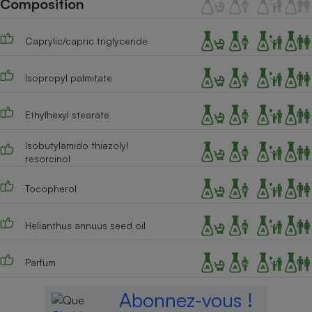
Composition
Téléphone mobile -
Smartphone
Plaque de cuisson à
Caprylic/capric triglyceride
induction
Isopropyl palmitate
Climatiseur -
Ventilateur
Ethylhexyl stearate
Isobutylamido thiazolyl
resorcinol
Antivirus
Climatiseur -
Tocopherol
Ventilateur
Helianthus annuus seed oil
Parfum
Abonnez-vous !