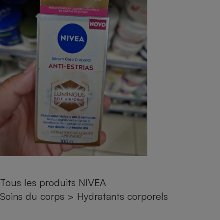
pression
Choisir son fioul
Assurance
Sécurité - Hygiène
Circulation routière
Choisir son pellet
Crédit immobilier
Banque - Crédit
Contrôle technique - Rép
Comparateur assurance emprunteur
Maison de retraite
Epargne - Fiscalité
Comparateu
Pièce détachée
Energie Moins Chère Ensemble
Comparatif réfrigérateur
Comparatif casque audio
Comparatif tondeuse ro
Moto
Comparatif plaque à indu
Comparatif barre de son
Comparatif poêle à gran
Supermarché - Drive
Comparatif hotte aspira
Comparatif imprimante m
Comparatif radiateur éle
Électricité - Gaz
Hygiène - Beauté
Comparatif climatiseur m
Comparatif ordinateur p
Tous les comparateurs
Maladie - Médecine - Mé
Comparatif aspirateur bal
Comparatif ultrabook
Aménagement
Toutes les cartes interactives
Système de santé - Com
Comparatif aspirateur tr
Comparatif tablette tacti
Supermarché - Drive
Bricolage - Jardinage
Retraite
Comparatif cafetière au
Chauffage
Speedtest - Testez le débit de votre
Mutuelle
Comparatif robot cuiseu
Image et son
Produit d'entretien
connexion Internet
Tous les produits NIVEA
Comparatif centrale vap
Comparateur auto
Informatique
Sécurité domestique
Soins du corps
>
Hydratants corporels
Internet
Gros électroménager
Téléphonie