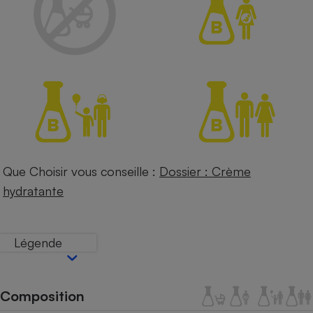
Petit électroménager - U
Complément
alimentaire
Mutuelle
Assurance emprunteur
Matelas
Champagne
bouteille
Banque en 
Que Choisir vous conseille :
Dossier : Crème
Téléviseur
hydratante
Antimoustique
Lave-linge
Légende
Radiateur électrique
Composition