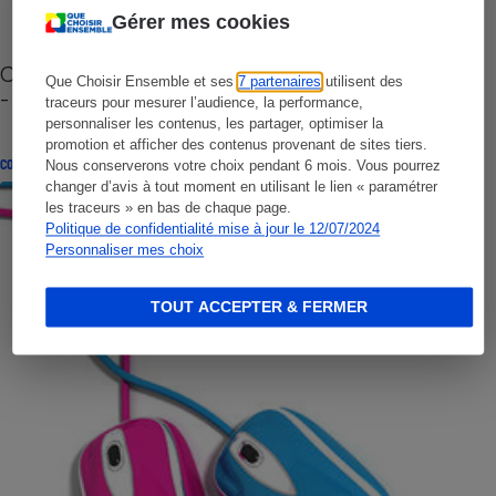
Gérer mes cookies
Cafetière à capsules zéro déchet CoffeeB (vidéo)
Que Choisir Ensemble et ses
7 partenaires
utilisent des
- Premières impressions
traceurs pour mesurer l’audience, la performance,
personnaliser les contenus, les partager, optimiser la
promotion et afficher des contenus provenant de sites tiers.
CONSEILS
Nous conserverons votre choix pendant 6 mois. Vous pourrez
changer d’avis à tout moment en utilisant le lien « paramétrer
les traceurs » en bas de chaque page.
Politique de confidentialité mise à jour le 12/07/2024
Personnaliser mes choix
TOUT ACCEPTER & FERMER