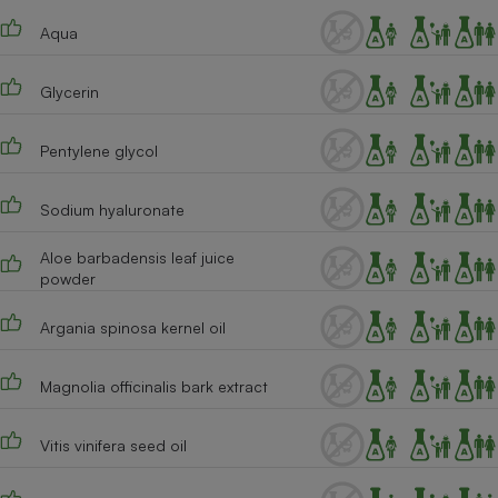
Téléphone mobile -
Smartphone
Aqua
Plaque de cuisson à
induction
Glycerin
Pentylene glycol
Climatiseur -
Ventilateur
Sodium hyaluronate
Antivirus
Aloe barbadensis leaf juice
powder
Climatiseur -
Ventilateur
Argania spinosa kernel oil
Magnolia officinalis bark extract
Vitis vinifera seed oil