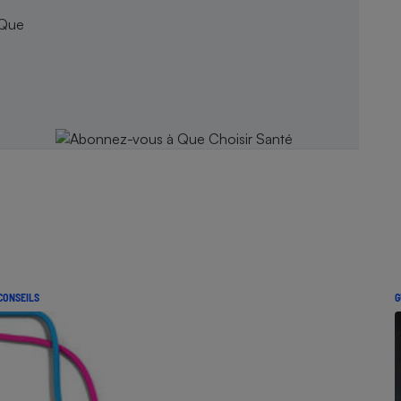
 Que
CONSEILS
G