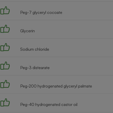
Radiateur électrique
Peg-7 glyceryl cocoate
Téléphone mobile -
Smartphone
Plaque de cuisson à
Glycerin
induction
Sodium chloride
Climatiseur -
Ventilateur
Peg-3 distearate
Antivirus
Climatiseur -
Peg-200 hydrogenated glyceryl palmate
Ventilateur
Peg-40 hydrogenated castor oil