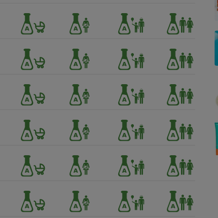
Électricité - Gaz
Appareil photo
numérique
Four encastrable
Lessive
Aspirateur