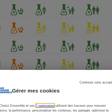
s
Réfrigérateur
Continuer sans accept
Gérer mes cookies
Choisir Ensemble et ses
7 partenaires
utilisent des traceurs pour mesurer
ience, la performance, personnaliser les contenus, les partager, optimiser la