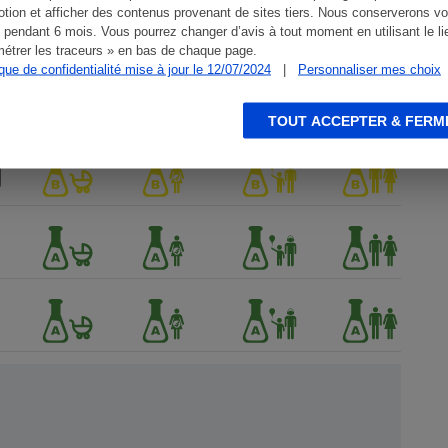
tion et afficher des contenus provenant de sites tiers. Nous conserverons vo
 pendant 6 mois. Vous pourrez changer d’avis à tout moment en utilisant le li
étrer les traceurs » en bas de chaque page.
ique de confidentialité mise à jour le 12/07/2024
|
Personnaliser mes choix
TOUT ACCEPTER & FERM