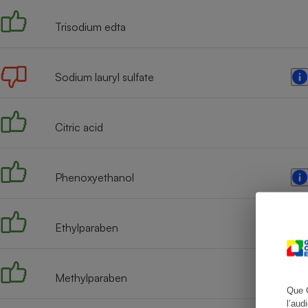
Trisodium edta
Cafetière à expresso
Sodium lauryl sulfate
Citric acid
Phenoxyethanol
Robot ménager
Ethylparaben
Methylparaben
Que 
l’aud