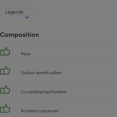
Internet
Légende
Gros électroménager
Téléphonie
Petit électroménager 
Complément
alimentaire
Composition
Mutuelle
Assurance emprunteu
Aqua
Matelas
Champa
Sodium laureth sulfate
boutei
Banque 
Téléviseur
Antimoustique
Cocamidopropyl betaine
Lave-linge
Acrylates copolymer