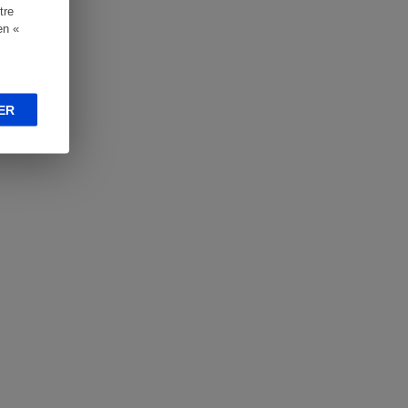
tre
en «
ER