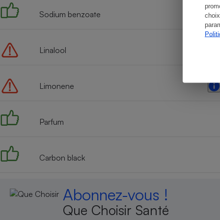
promo
Sodium benzoate
choix
param
Polit
Linalool
Limonene
Parfum
Carbon black
Abonnez-vous !
Que Choisir Santé