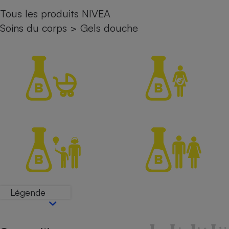
Tous les produits NIVEA
Petit électroménager - U
Complément
Soins du corps
>
Gels douche
alimentaire
Mutuelle
Assurance emprunteur
Matelas
Champagne
bouteille
Banque en 
Téléviseur
Antimoustique
Lave-linge
Légende
Radiateur électrique