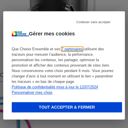
Continuer sans accepter
Gérer mes cookies
Que Choisir Ensemble et ses
7 partenaires
utilisent des
traceurs pour mesurer l’audience, la performance,
personnaliser les contenus, les partager, optimiser la
promotion et afficher des contenus provenant de sites tiers.
Nous conserverons votre choix pendant 6 mois. Vous pourrez
Cafetière à capsules zéro déchet CoffeeB (vidéo)
changer d’avis à tout moment en utilisant le lien « paramétrer
- Premières impressions
les traceurs » en bas de chaque page.
Politique de confidentialité mise à jour le 12/07/2024
Personnaliser mes choix
CONSEILS
TOUT ACCEPTER & FERMER