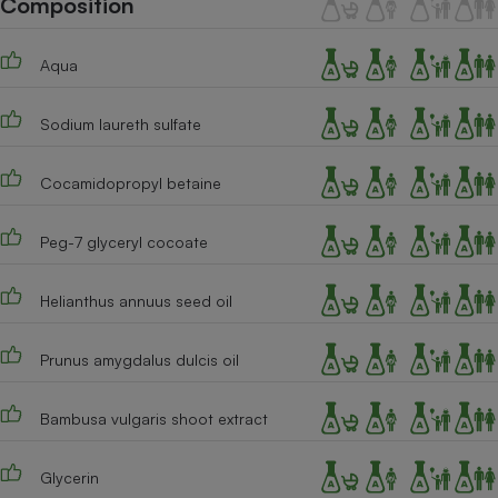
Composition
Téléphone mobile -
Smartphone
Plaque de cuisson à
Aqua
induction
Sodium laureth sulfate
Climatiseur -
Ventilateur
Cocamidopropyl betaine
Peg-7 glyceryl cocoate
Antivirus
Climatiseur -
Helianthus annuus seed oil
Ventilateur
Prunus amygdalus dulcis oil
Bambusa vulgaris shoot extract
Glycerin