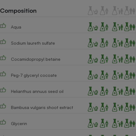
Téléphone mobile -
Smartphone
Composition
Plaque de cuisson à
induction
Aqua
Sodium laureth sulfate
Climatiseur -
Ventilateur
Cocamidopropyl betaine
Antivirus
Peg-7 glyceryl cocoate
Climatiseur -
Ventilateur
Helianthus annuus seed oil
Bambusa vulgaris shoot extract
Glycerin