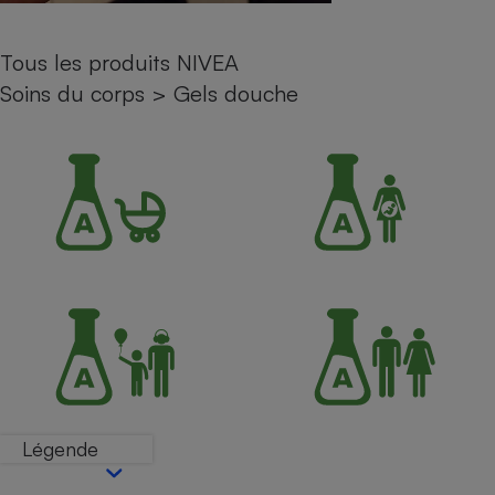
Petit électroménager - U
Complément
Tous les produits NIVEA
alimentaire
Mutuelle
Soins du corps
>
Gels douche
Assurance emprunteur
Matelas
Champagne
bouteille
Banque en 
Téléviseur
Antimoustique
Lave-linge
Radiateur électrique
Légende