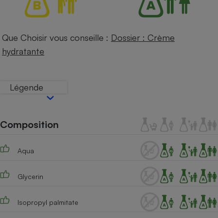
Téléphone mobile -
Smartphone
Plaque de cuisson à
induction
Que Choisir vous conseille :
Dossier : Crème
hydratante
Climatiseur -
Ventilateur
Légende
Antivirus
Composition
Climatiseur -
Ventilateur
Aqua
Glycerin
Isopropyl palmitate