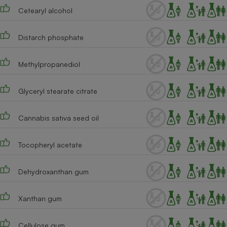
Cetearyl alcohol
Cafetière à expressos
Distarch phosphate
Methylpropanediol
Glyceryl stearate citrate
Cannabis sativa seed oil
Robot ménager
Tocopheryl acetate
Dehydroxanthan gum
Xanthan gum
Cellulose gum