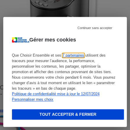
Continuer sans accepter
Gérer mes cookies
Que Choisir Ensemble et ses
7 partenaires
utilisent des
traceurs pour mesurer l’audience, la performance,
personnaliser les contenus, les partager, optimiser la
promotion et afficher des contenus provenant de sites tiers.
Nous conserverons votre choix pendant 6 mois. Vous pourrez
changer d’avis à tout moment en utilisant le lien « paramétrer
Cafetière à capsules zéro déchet CoffeeB (vidéo)
les traceurs » en bas de chaque page.
- Premières impressions
Politique de confidentialité mise à jour le 12/07/2024
Personnaliser mes choix
CONSEILS
TOUT ACCEPTER & FERMER