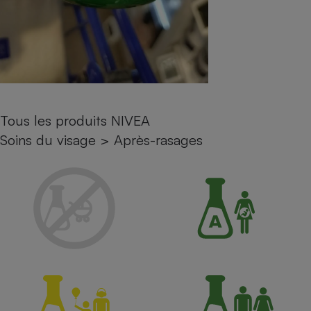
Petit électroménager - U
Complément
alimentaire
Mutuelle
Assurance emprunteur
Tous les produits NIVEA
Matelas
Soins du visage
>
Après-rasages
Champagne
bouteille
Banque en 
Téléviseur
Antimoustique
Lave-linge
Radiateur électrique