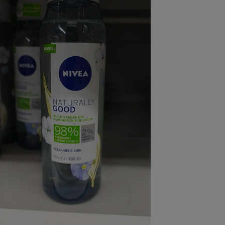
pression
Choisir son fioul
Assurance
Sécurité - Hygiène
Circulation routière
Choisir son pellet
Crédit immobilier
Banque - Crédit
Contrôle technique - Rép
Comparateur assurance emprunteur
Maison de retraite
Epargne - Fiscalité
Comparateu
Pièce détachée
Energie Moins Chère Ensemble
Comparatif réfrigérateur
Comparatif casque audio
Comparatif tondeuse ro
Moto
Comparatif plaque à indu
Comparatif barre de son
Comparatif poêle à gran
Supermarché - Drive
Comparatif hotte aspira
Comparatif imprimante m
Comparatif radiateur éle
Électricité - Gaz
Hygiène - Beauté
Comparatif climatiseur m
Comparatif ordinateur p
Tous les comparateurs
Maladie - Médecine - Mé
Comparatif aspirateur bal
Comparatif ultrabook
Aménagement
Toutes les cartes interactives
Système de santé - Com
Comparatif aspirateur tr
Comparatif tablette tacti
Supermarché - Drive
Bricolage - Jardinage
Retraite
Comparatif cafetière au
Chauffage
Speedtest - Testez le débit de votre
Mutuelle
Comparatif robot cuiseu
Image et son
Produit d'entretien
connexion Internet
Comparatif centrale vap
Comparateur auto
Informatique
Sécurité domestique
Internet
Gros électroménager
Téléphonie