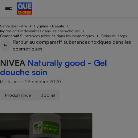
Santé Bien-être
Hygiène - Beauté
Ingrédients indésirables dans les cosmétiques
Comparatif Substances toxiques dans les cosmétiques
Soins du corps
Retour au comparatif substances toxiques dans les
Additifs a
Comparate
Comparatif
Comparateu
Comparatif
Comparateu
Comparatif
Comparati
Substances
Toutes les actualités
Tous les services
Tous nos combats
L’association
Organismes de défense 
Train
cosmétiques
supermarc
cosmétiqu
Comparateu
Achat - Vente - Travaux
Démarche administrative
Enquêtes
Nos actions
Nos missions
Système judiciaire
Transport aérien
gratuit
NIVEA
Naturally good - Gel
Copropriété
Famille
Guides d'achat
Nos grandes victoires
Notre méthodologie
douche soin
Location
Senior
Comparateu
Comparate
Comparati
Comparatif
Comparate
Comparatif
Comparatif
Conseils
Les billets de la présidente
Notre financement
supermarc
électrique
Mis à jour le 23 octobre 2020
Service marchand
Magasin - Grande surfac
Sport
Soumettre un litige
Brèves
Nos associations locales
Nos partenaires
Air
Marketing - Fidélisation
Vacances - Tourisme
Lettres types
Produit rincé
300 ml
Nous rejoindre
Nous rejoindre
Déchet
Méthode de vente - Abu
Rencontrer une association locale
Comparate
Comparatif
Comparatif
Comparatif
Comparatif
En savoir plus sur Que Choisir Ensemble
Eau
s
Agriculture
Achat - Vente - Location
Energie
Nutrition
Assurance auto
-nous ?
Produit alimentaire
Carburant
Comparati
Comparati
Comparati
Comparate