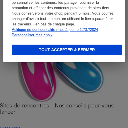
personnaliser les contenus, les partager, optimiser la
promotion et afficher des contenus provenant de sites tiers.
Nous conserverons votre choix pendant 6 mois. Vous pourrez
changer d’avis à tout moment en utilisant le lien « paramétrer
les traceurs » en bas de chaque page.
Politique de confidentialité mise à jour le 12/07/2024
Personnaliser mes choix
TOUT ACCEPTER & FERMER
Sites de rencontres - Nos conseils pour vous
lancer