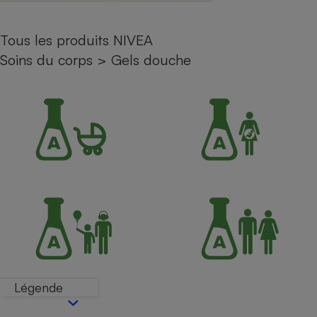
Petit électroménager - U
Complément
Tous les produits NIVEA
alimentaire
Mutuelle
Soins du corps
>
Gels douche
Assurance emprunteur
Matelas
Champagne
bouteille
Banque en 
Téléviseur
Antimoustique
Lave-linge
Radiateur électrique
Légende