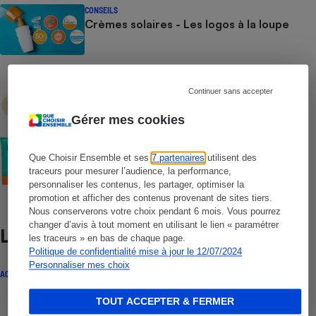
CONSEILS
Crèmes solaires - Les logos à la loupe
COMMENT NOUS TESTONS
Crèmes solaires - Le protocole
Continuer sans accepter
Gérer mes cookies
COMMENT NOUS TESTONS
Crèmes solaires visage - Le protocole
Que Choisir Ensemble et ses
7 partenaires
utilisent des
traceurs pour mesurer l’audience, la performance,
personnaliser les contenus, les partager, optimiser la
promotion et afficher des contenus provenant de sites tiers.
Nous conserverons votre choix pendant 6 mois. Vous pourrez
changer d’avis à tout moment en utilisant le lien « paramétrer
Lire aussi
les traceurs » en bas de chaque page.
Politique de confidentialité mise à jour le 12/07/2024
Personnaliser mes choix
ACTUALITÉ
TOUT ACCEPTER & FERMER