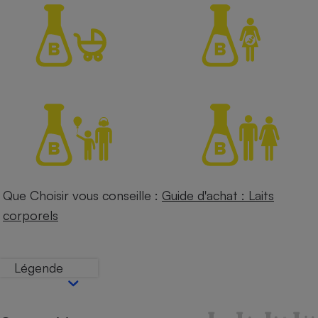
Petit électroménager - U
Complément
alimentaire
Mutuelle
Assurance emprunteur
Matelas
Champagne
bouteille
Banque en 
Téléviseur
Que Choisir vous conseille :
Guide d'achat : Laits
Antimoustique
Lave-linge
corporels
Légende
Radiateur électrique