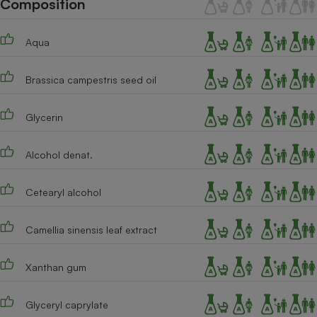
Composition
Téléphone mobile -
Smartphone
Plaque de cuisson à
Aqua
induction
Brassica campestris seed oil
Climatiseur -
Ventilateur
Glycerin
Alcohol denat.
Antivirus
Climatiseur -
Cetearyl alcohol
Ventilateur
Camellia sinensis leaf extract
Xanthan gum
Glyceryl caprylate