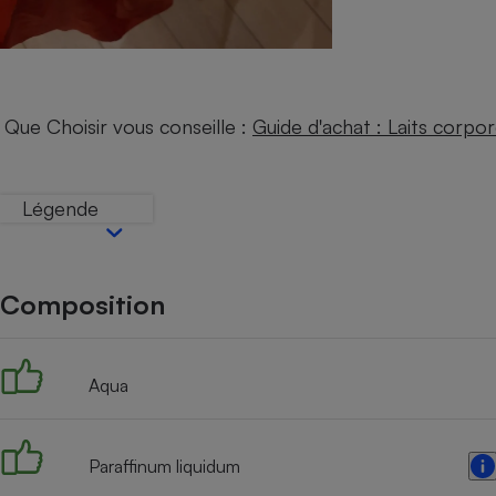
Internet
Gros électroménager
Téléphonie
Petit électroménager 
Complément
Que Choisir vous conseille :
Guide d'achat : Laits corpor
alimentaire
Mutuelle
Assurance emprunteu
Légende
Matelas
Champa
Composition
boutei
Banque 
Téléviseur
Antimoustique
Aqua
Lave-linge
Paraffinum liquidum