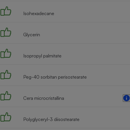
Radiateur électrique
Isohexadecane
Téléphone mobile -
Smartphone
Plaque de cuisson à
Glycerin
induction
Isopropyl palmitate
Climatiseur -
Ventilateur
Peg-40 sorbitan perisostearate
Antivirus
Climatiseur -
Cera microcristallina
Ventilateur
Polyglyceryl-3 diisostearate