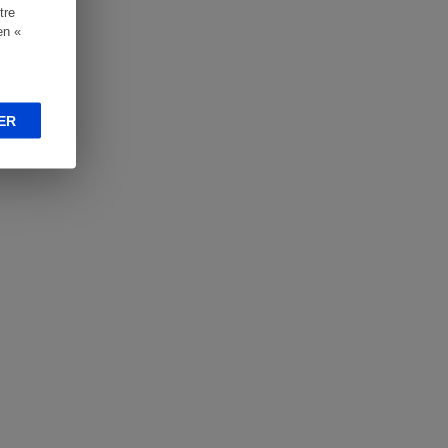
tre
en «
ER