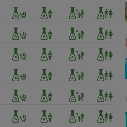
Électricité - Gaz
Appareil photo
numérique
Four encastrable
Lessive
Aspirateur