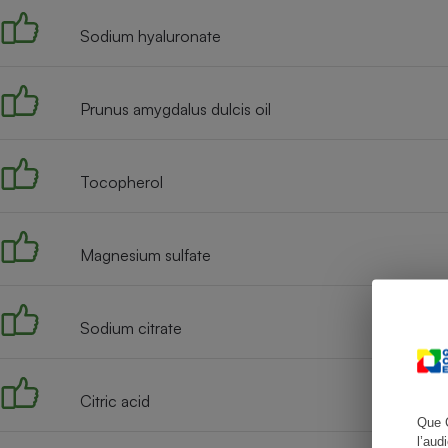
Sodium hyaluronate
Cafetière à expresso
Prunus amygdalus dulcis oil
Tocopherol
Magnesium sulfate
Robot ménager
Sodium citrate
Citric acid
Que 
l’aud