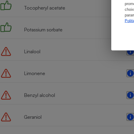
promo
Tocopheryl acetate
choix
param
Polit
Potassium sorbate
Linalool
Limonene
Benzyl alcohol
Geraniol