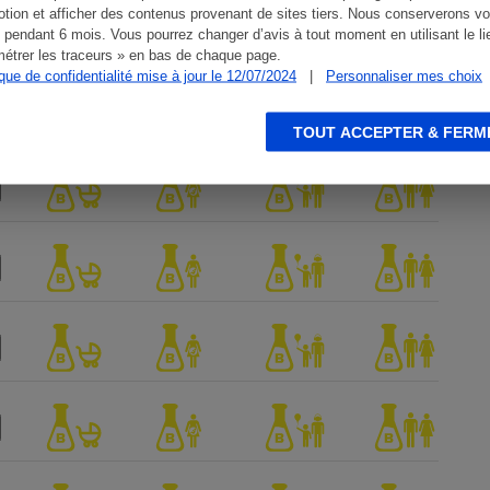
tion et afficher des contenus provenant de sites tiers. Nous conserverons vo
 pendant 6 mois. Vous pourrez changer d’avis à tout moment en utilisant le li
étrer les traceurs » en bas de chaque page.
ique de confidentialité mise à jour le 12/07/2024
|
Personnaliser mes choix
TOUT ACCEPTER & FERM