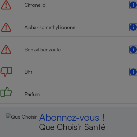
Citronellol
Alpha-isomethyl ionone
Benzyl benzoate
Bht
Parfum
Abonnez-vous !
Que Choisir Santé