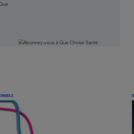
 Que
CONSEILS
G