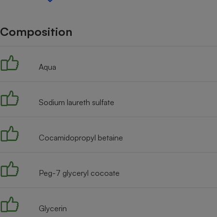
Internet
Gros électroménager
Téléphonie
Composition
Petit électroménager 
Complément
alimentaire
Aqua
Mutuelle
Assurance emprunteu
Sodium laureth sulfate
Matelas
Champa
boutei
Cocamidopropyl betaine
Banque 
Téléviseur
Antimoustique
Lave-linge
Peg-7 glyceryl cocoate
Glycerin