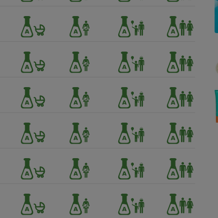
Électricité - Gaz
Appareil photo
numérique
Four encastrable
Lessive
Aspirateur