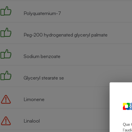
Polyquaternium-7
Cafetière à expresso
Peg-200 hydrogenated glyceryl palmate
Sodium benzoate
Glyceryl stearate se
Robot ménager
Limonene
Linalool
Que 
l’aud