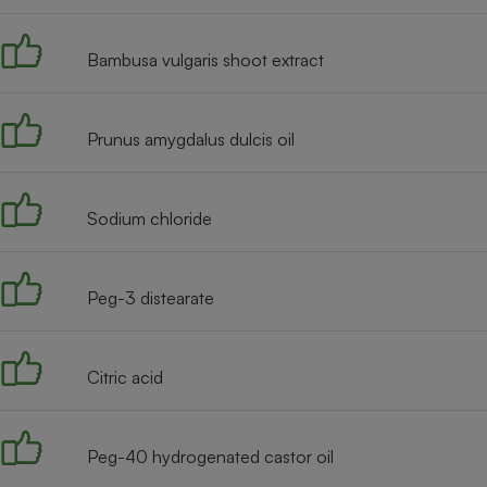
Radiateur électrique
Bambusa vulgaris shoot extract
Téléphone mobile -
Smartphone
Plaque de cuisson à
induction
Prunus amygdalus dulcis oil
Sodium chloride
Climatiseur -
Ventilateur
Peg-3 distearate
Antivirus
Climatiseur -
Ventilateur
Citric acid
Peg-40 hydrogenated castor oil