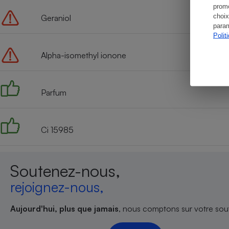
promo
choix
Geraniol
param
Polit
Alpha-isomethyl ionone
Parfum
Ci 15985
Soutenez-nous,
rejoignez-nous,
Aujourd'hui, plus que jamais
, nous comptons sur votre sout