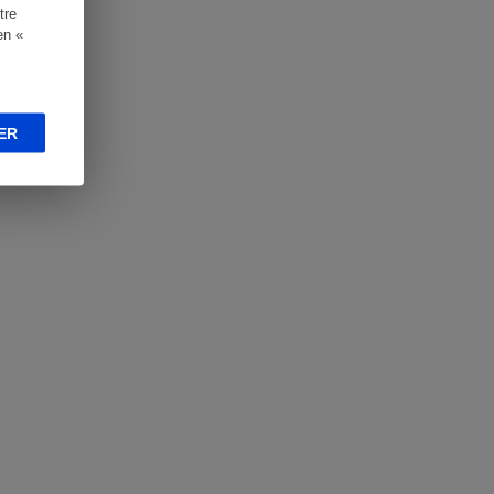
tre
en «
ER