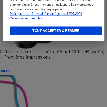
Nous conserverons votre choix pendant 6 mois. Vous pourrez
changer d’avis à tout moment en utilisant le lien « paramétrer
les traceurs » en bas de chaque page.
Politique de confidentialité mise à jour le 12/07/2024
Personnaliser mes choix
TOUT ACCEPTER & FERMER
Cafetière à capsules zéro déchet CoffeeB (vidéo)
- Premières impressions
CONSEILS