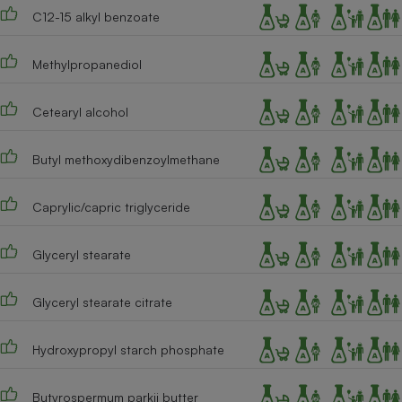
C12-15 alkyl benzoate
Cafetière à expressos
Methylpropanediol
Cetearyl alcohol
Butyl methoxydibenzoylmethane
Caprylic/capric triglyceride
Robot ménager
Glyceryl stearate
Glyceryl stearate citrate
Hydroxypropyl starch phosphate
Butyrospermum parkii butter