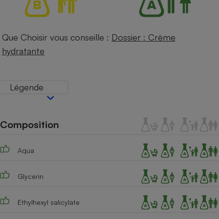
Téléphone mobile -
Smartphone
Plaque de cuisson à
induction
Que Choisir vous conseille :
Dossier : Crème
hydratante
Climatiseur -
Ventilateur
Légende
Antivirus
Composition
Climatiseur -
Ventilateur
Aqua
Glycerin
Ethylhexyl salicylate