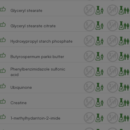
Cafetière à expressos
Glyceryl stearate
Glyceryl stearate citrate
Hydroxypropyl starch phosphate
Butyrospermum parkii butter
Robot ménager
Phenylbenzimidazole sulfonic
acid
Ubiquinone
Creatine
1-methylhydantoin-2-imide