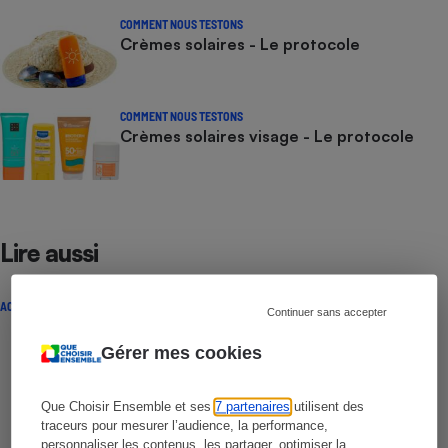
COMMENT NOUS TESTONS
Crèmes solaires - Le protocole
COMMENT NOUS TESTONS
Crèmes solaires visage - Le protocole
Lire aussi
ACTUALITÉ
Continuer sans accepter
Gérer mes cookies
Que Choisir Ensemble et ses
7 partenaires
utilisent des
traceurs pour mesurer l’audience, la performance,
personnaliser les contenus, les partager, optimiser la