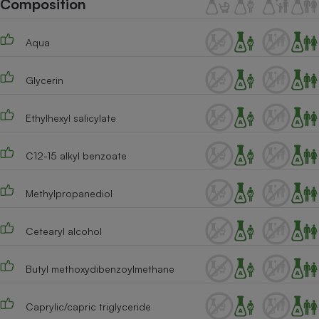
Composition
Téléphone mobile -
Smartphone
Plaque de cuisson à
Aqua
induction
Glycerin
Climatiseur -
Ventilateur
Ethylhexyl salicylate
C12-15 alkyl benzoate
Antivirus
Climatiseur -
Methylpropanediol
Ventilateur
Cetearyl alcohol
Butyl methoxydibenzoylmethane
Caprylic/capric triglyceride