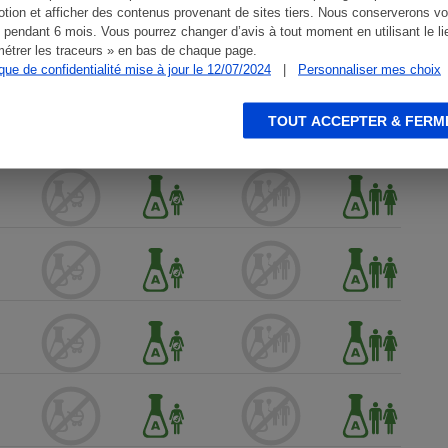
tion et afficher des contenus provenant de sites tiers. Nous conserverons vo
 pendant 6 mois. Vous pourrez changer d’avis à tout moment en utilisant le li
étrer les traceurs » en bas de chaque page.
ique de confidentialité mise à jour le 12/07/2024
|
Personnaliser mes choix
TOUT ACCEPTER & FERM