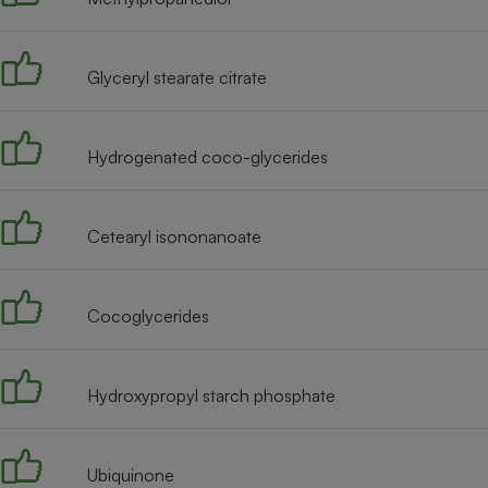
Radiateur électrique
Glyceryl stearate citrate
Téléphone mobile -
Smartphone
Plaque de cuisson à
induction
Hydrogenated coco-glycerides
Climatiseur -
Cetearyl isononanoate
Ventilateur
Cocoglycerides
Antivirus
Climatiseur -
Ventilateur
Hydroxypropyl starch phosphate
Ubiquinone