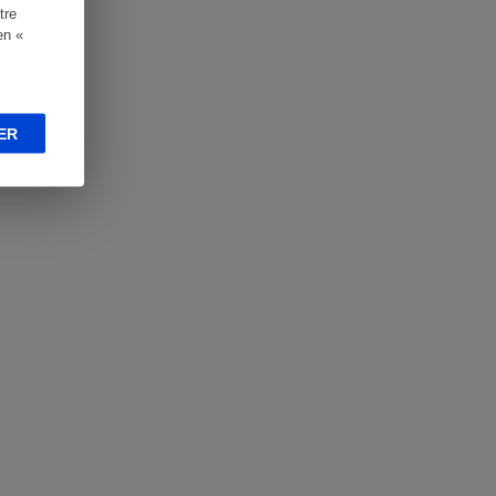
tre
en «
ER