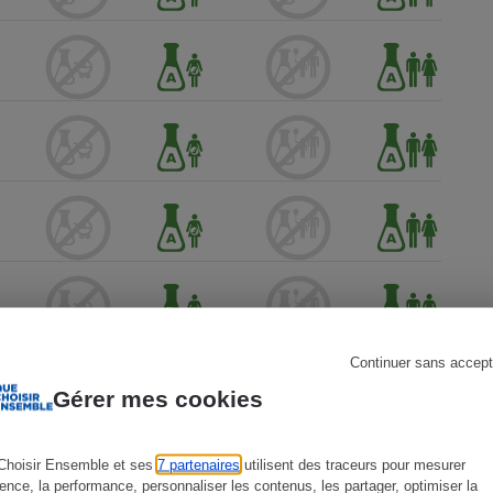
s
Réfrigérateur
Continuer sans accept
Gérer mes cookies
Choisir Ensemble et ses
7 partenaires
utilisent des traceurs pour mesurer
ience, la performance, personnaliser les contenus, les partager, optimiser la