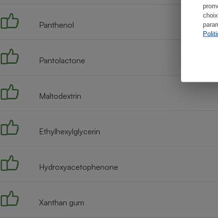
promo
choix
Panthenol
param
Polit
Pantolactone
Maltodextrin
Ethylhexylglycerin
Hydroxyacetophenone
Xanthan gum