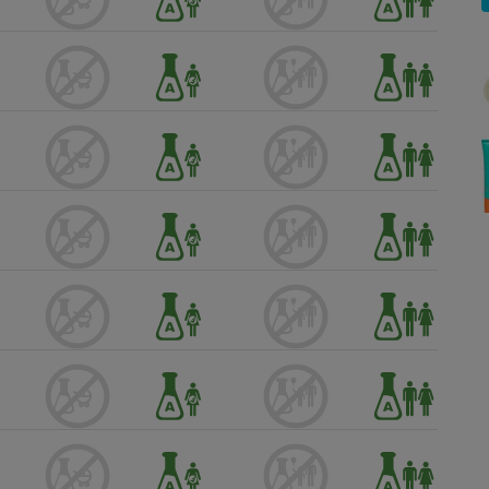
Électricité - Gaz
Appareil photo
numérique
Four encastrable
Lessive
Aspirateur