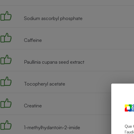
Sodium ascorbyl phosphate
Cafetière à expresso
Caffeine
Paullinia cupana seed extract
Tocopheryl acetate
Robot ménager
Creatine
Que 
1-methylhydantoin-2-imide
l’aud