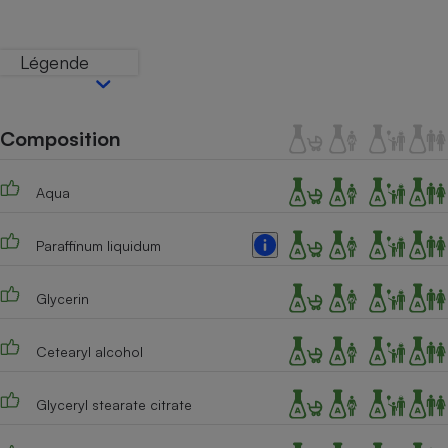
Téléphone mobile -
Smartphone
Plaque de cuisson à
Légende
induction
Composition
Climatiseur -
Ventilateur
Aqua
Antivirus
Paraffinum liquidum
Climatiseur -
Ventilateur
Glycerin
Cetearyl alcohol
Glyceryl stearate citrate