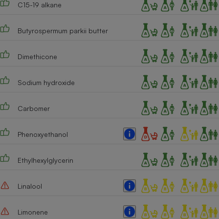
C15-19 alkane
Cafetière à expressos
Butyrospermum parkii butter
Dimethicone
Sodium hydroxide
Carbomer
Robot ménager
Phenoxyethanol
Ethylhexylglycerin
Linalool
Limonene