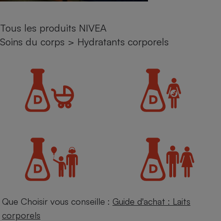
Petit électroménager - U
Complément
Tous les produits NIVEA
alimentaire
Mutuelle
Soins du corps
>
Hydratants corporels
Assurance emprunteur
Matelas
Champagne
bouteille
Banque en 
Téléviseur
Antimoustique
Lave-linge
Radiateur électrique
Que Choisir vous conseille :
Guide d'achat : Laits
corporels