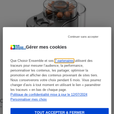
Continuer sans accepter
Gérer mes cookies
Que Choisir Ensemble et ses
7 partenaires
utilisent des
traceurs pour mesurer l’audience, la performance,
personnaliser les contenus, les partager, optimiser la
promotion et afficher des contenus provenant de sites tiers.
Nous conserverons votre choix pendant 6 mois. Vous pourrez
changer d’avis à tout moment en utilisant le lien « paramétrer
les traceurs » en bas de chaque page.
Politique de confidentialité mise à jour le 12/07/2024
Personnaliser mes choix
Cafetière à capsules zéro déchet CoffeeB (vidéo)
- Premières impressions
TOUT ACCEPTER & FERMER