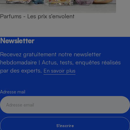
Parfums - Les prix s’envolent
Newsletter
Recevez gratuitement notre newsletter
hebdomadaire ! Actus, tests, enquêtes réalisés
par des experts.
En savoir plus
Adresse mail
S'inscrire