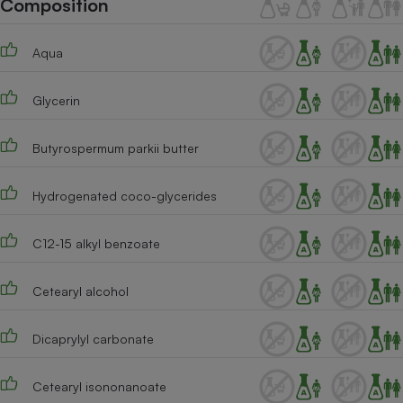
Composition
Téléphone mobile -
Smartphone
Plaque de cuisson à
Aqua
induction
Glycerin
Climatiseur -
Ventilateur
Butyrospermum parkii butter
Hydrogenated coco-glycerides
Antivirus
Climatiseur -
C12-15 alkyl benzoate
Ventilateur
Cetearyl alcohol
Dicaprylyl carbonate
Cetearyl isononanoate