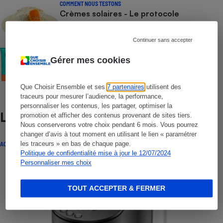
COMMENT NOUS TESTONS
Crèmes solaires - Le protocole
Continuer sans accepter
COMMENT NOUS TESTONS
Crèmes solaires visage - Le protocole
Gérer mes cookies
Que Choisir Ensemble et ses
7 partenaires
utilisent des
traceurs pour mesurer l’audience, la performance,
personnaliser les contenus, les partager, optimiser la
Lire aussi
promotion et afficher des contenus provenant de sites tiers.
Nous conserverons votre choix pendant 6 mois. Vous pourrez
changer d’avis à tout moment en utilisant le lien « paramétrer
les traceurs » en bas de chaque page.
ACTUALITÉ
Politique de confidentialité mise à jour le 12/07/2024
Personnaliser mes choix
TOUT ACCEPTER & FERMER