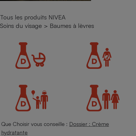
Petit électroménager - U
Complément
Tous les produits NIVEA
alimentaire
Mutuelle
Soins du visage
>
Baumes à lèvres
Assurance emprunteur
Matelas
Champagne
bouteille
Banque en 
Téléviseur
Antimoustique
Lave-linge
Radiateur électrique
Que Choisir vous conseille :
Dossier : Crème
hydratante