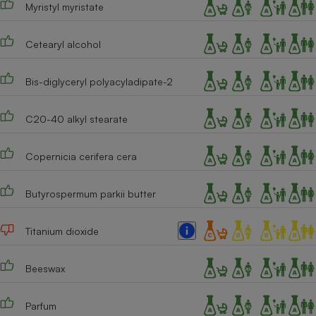
Myristyl myristate
Cafetière à expressos
Cetearyl alcohol
Bis-diglyceryl polyacyladipate-2
C20-40 alkyl stearate
Copernicia cerifera cera
Robot ménager
Butyrospermum parkii butter
Titanium dioxide
Beeswax
Parfum