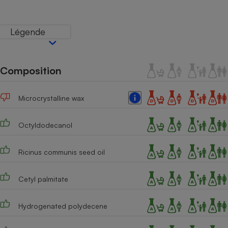
Téléphone mobile -
Smartphone
Plaque de cuisson à
Légende
induction
Composition
Climatiseur -
Ventilateur
Microcrystalline wax
Antivirus
Octyldodecanol
Climatiseur -
Ventilateur
Ricinus communis seed oil
Cetyl palmitate
Hydrogenated polydecene