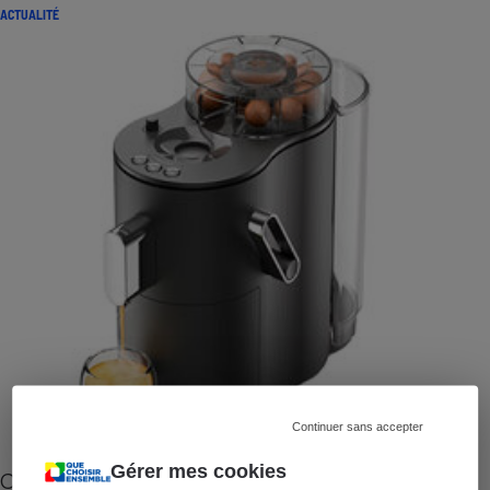
ACTUALITÉ
Continuer sans accepter
Gérer mes cookies
Cafetière à capsules zéro déchet CoffeeB (vidéo)