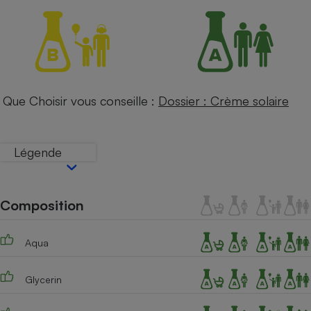
Petit électroménager - U
Complément
alimentaire
Mutuelle
Assurance emprunteur
Que Choisir vous conseille :
Dossier : Crème solaire
Matelas
Champagne
bouteille
Légende
Banque en 
Téléviseur
Antimoustique
Lave-linge
Composition
Aqua
Radiateur électrique
Glycerin