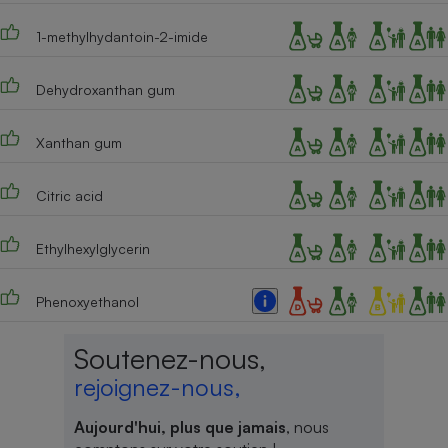
Cafetière à expressos
1-methylhydantoin-2-imide
Dehydroxanthan gum
Xanthan gum
Citric acid
Robot ménager
Ethylhexylglycerin
Phenoxyethanol
Soutenez-nous,
rejoignez-nous,
Aujourd'hui, plus que jamais
, nous