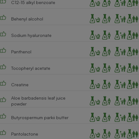
C12-15 alkyl benzoate
Téléphone mobile -
Smartphone
Plaque de cuisson à
induction
Behenyl alcohol
Sodium hyaluronate
Climatiseur -
Ventilateur
Panthenol
Tocopheryl acetate
Antivirus
Climatiseur -
Creatine
Ventilateur
Aloe barbadensis leaf juice
powder
Butyrospermum parkii butter
Pantolactone