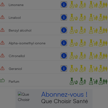
Limonene
Linalool
Benzyl alcohol
Alpha-isomethyl ionone
Citronellol
Geraniol
Parfum
Abonnez-vous !
Que Choisir Santé