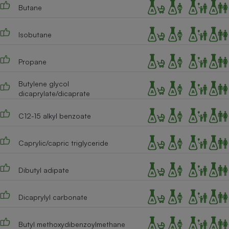
Téléphone mobile -
Butane
Smartphone
Plaque de cuisson à
induction
Isobutane
Propane
Climatiseur -
Ventilateur
Butylene glycol
dicaprylate/dicaprate
C12-15 alkyl benzoate
Antivirus
Climatiseur -
Ventilateur
Caprylic/capric triglyceride
Dibutyl adipate
Dicaprylyl carbonate
Butyl methoxydibenzoylmethane