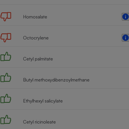
Radiateur électrique
Homosalate
Téléphone mobile -
Smartphone
Plaque de cuisson à
induction
Octocrylene
Cetyl palmitate
Climatiseur -
Ventilateur
Butyl methoxydibenzoylmethane
Antivirus
Climatiseur -
Ventilateur
Ethylhexyl salicylate
Cetyl ricinoleate