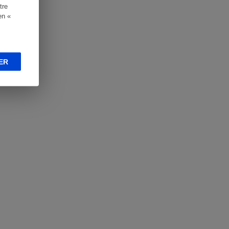
tre
en «
ER