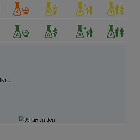
ien !