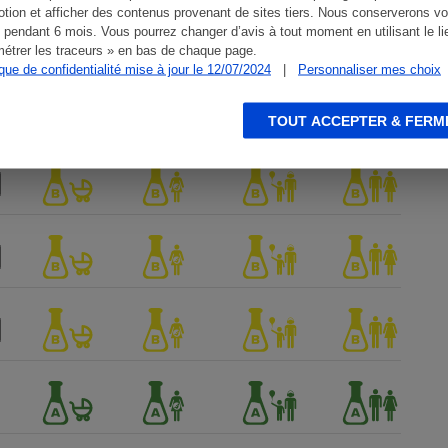
tion et afficher des contenus provenant de sites tiers. Nous conserverons vo
 pendant 6 mois. Vous pourrez changer d’avis à tout moment en utilisant le li
étrer les traceurs » en bas de chaque page.
ique de confidentialité mise à jour le 12/07/2024
|
Personnaliser mes choix
TOUT ACCEPTER & FERM