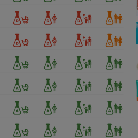
Électricité - Gaz
Appareil photo
numérique
Four encastrable
Lessive
Aspirateur