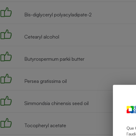
Bis-diglyceryl polyacyladipate-2
Cafetière à expresso
Cetearyl alcohol
Butyrospermum parkii butter
Persea gratissima oil
Robot ménager
Simmondsia chinensis seed oil
Tocopheryl acetate
Que 
l’aud